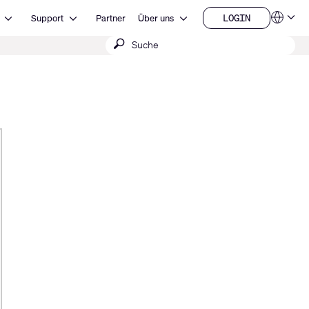
Open Ressourcen
Open Support
Open Über uns
LOGIN
Support
Partner
Über uns
Sprachen
LOGIN
Suche
QSYS.com (English)
India (English)
absenden
Deutsch
Español
Français
日本語
한국어
China (中文)