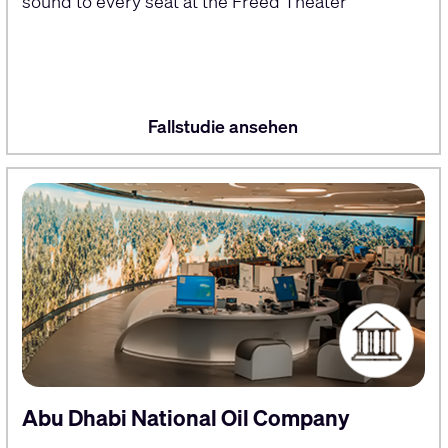
sound to every seat at the Freed Theater
Fallstudie ansehen
Abu Dhabi National Oil Company