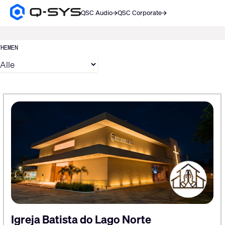
QSC Audio
QSC Corporate
Q-
SYS
SUCHE
Audio
Produkte
THEMEN
Homepage
Igreja Batista do Lago Norte