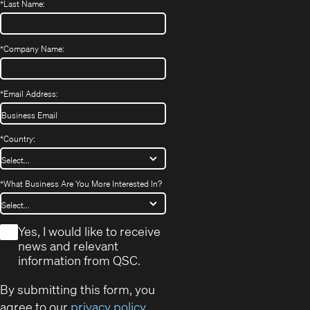
*
Last Name:
*
Company Name:
*
Email Address:
*
Country:
*
What Business Are You More Interested In?
*
Yes, I would like to receive
news and relevant
information from QSC.
By submitting this form, you
agree to our
privacy policy
.