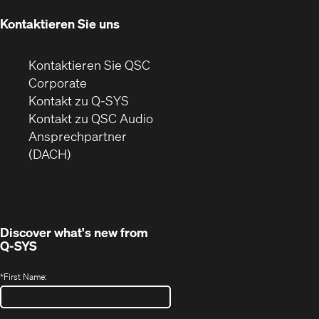
Fenster)
Kontaktieren Sie uns
Kontaktieren Sie QSC
(Öffnet
Corporate
sich
Kontakt zu Q-SYS
in
(Öffnet
Kontakt zu QSC Audio
neuem
ein
Ansprechpartner
Fenster)
neues
(DACH)
Fenster)
Discover what's new from
Q-SYS
*
First Name: