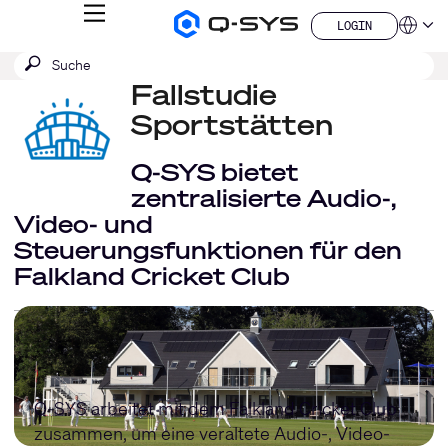
MENÜ
LOGIN
Q-
Sprache
LOGIN
SYS
SUCHE
Suche
Audio
QSYS.com (English)
Produkte
absenden
Fallstudie
India (English)
Homepage
Deutsch
Sportstätten
Español
Français
Q-SYS bietet
日本語
zentralisierte Audio-,
한국어
Video- und
China (中文)
Steuerungsfunktionen für den
Falkland Cricket Club
Q-SYS arbeitet mit dem Falkland Cricket Club
zusammen, um eine veraltete Audio-, Video-