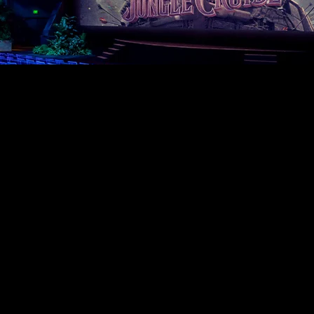
iere die Messlatte noch ein Stück höher legen, um dem 
Team erneut an Q-SYS, um das Fantasyland Theater des D
pirierte - vorübergehend in ein hochmodernes Erlebnis zu