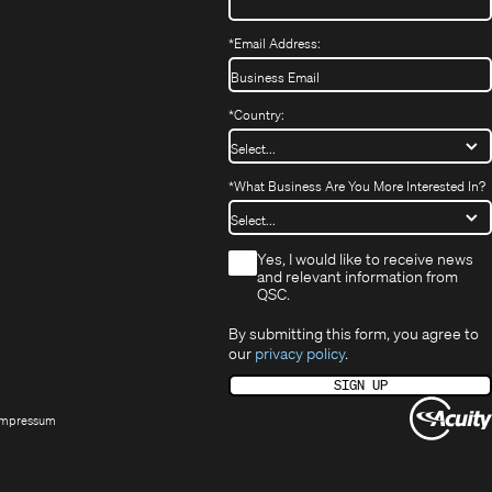
nster)
uem
*
Email Address:
nster)
*
Country:
*
What Business Are You More Interested In?
*
Yes, I would like to receive news
and relevant information from
QSC.
By submitting this form, you agree to
our
privacy policy
.
SIGN UP
Opens
Impressum
ew
indow)