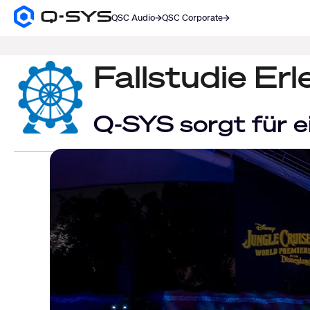
QSC Audio
QSC Corporate
Q-
SYS
SUCHE
Audio
Produkte
Fallstudie Er
Homepage
Q-SYS sorgt für e