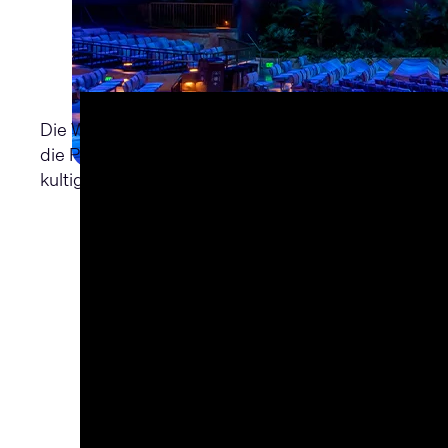
Die Walt Disney Studios wollen mit jeder Weltprem
die Premiere von "Jungle Cruise" wandte sich das 
kultigen Fahrattraktion entfernt, die den Film ins