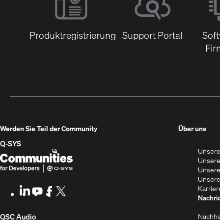
Produktregistrierung
Support Portal
Sof
Fir
(Öff
Werden Sie Teil der Community
Über uns
in
Q‑SYS
Unsere
neu
Q-
(Öffnet
Unsere
Fens
SYS
sich
Unsere
Unsere
Communities
in
Karrier
LinkedIn
(Öffnet
Youtube
(Öffnet
Facebook
(Öffnet
X
(Opens
for
neuem
Nachri
sich
sich
sich
in
Developers
Fenster)
in
in
in
new
(Öffnet
Nachha
QSC Audio