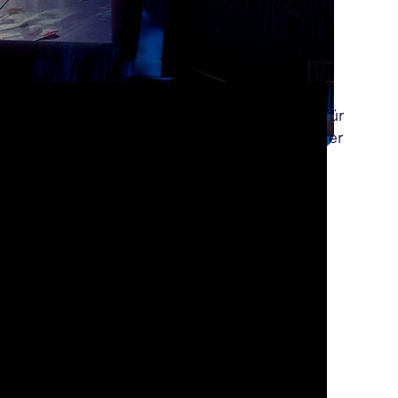
Publikum einen echten WOW-Faktor zu liefern. Für
isneyland Resorts - nur wenige Schritte von der
 verwandeln.