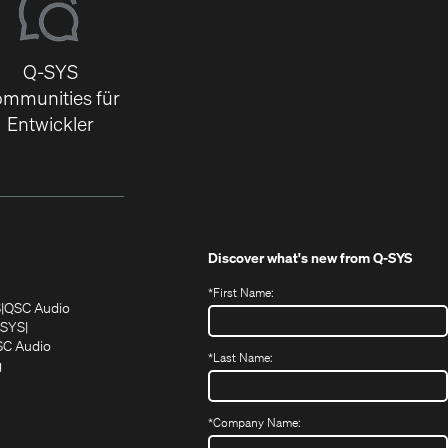
Q-SYS
mmunities für
Entwickler
Discover what's new from
Q-SYS
*
First Name:
(Öffnet
(Öffnet
S
QSC Audio
sich
sich
‑SYS
in
(Öffnet
in
C Audio
*
Last Name:
neuem
(Öffnet
sich
neuem
g
ffnet
Fenster)
ein
in
Fenster)
ch
neues
neuem
fnet
Fenster)
Fenster)
*
Company Name:
h
uem