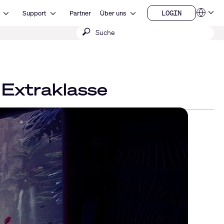
Open Ressourcen
Open Support
Open Über uns
LOGIN
Support
Partner
Über uns
Sprachen
LOGIN
Suche
QSYS.com (English)
India (English)
absenden
Deutsch
Español
Français
日本語
 Extraklasse
한국어
China (中文)