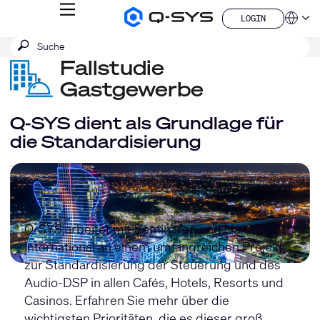
MENÜ
LOGIN
Q-
Sprache
LOGIN
SYS
SUCHE
Suche
Audio
QSYS.com (English)
Produkte
absenden
Fallstudie
India (English)
Homepage
Deutsch
Gastgewerbe
Español
Français
Q-SYS dient als Grundlage für
日本語
die Standardisierung
한국어
China (中文)
Q-SYS arbeitet mit Seminaren und Hard Rock
International an einem umfangreichen Projekt
zur Standardisierung der Steuerung und des
Audio-DSP in allen Cafés, Hotels, Resorts und
Casinos. Erfahren Sie mehr über die
wichtigsten Prioritäten, die es dieser groß