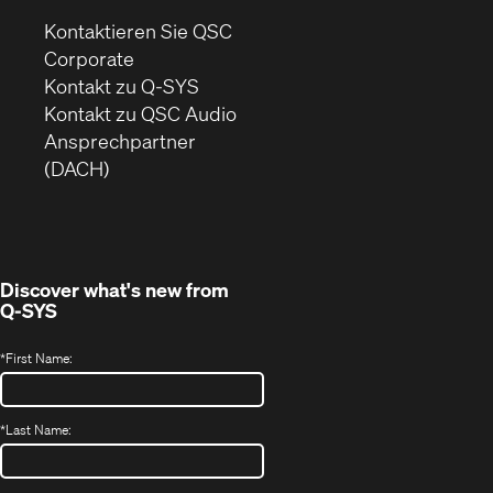
Kontaktieren Sie QSC
(Öffnet
Corporate
sich
Kontakt zu Q-SYS
in
(Öffnet
Kontakt zu QSC Audio
neuem
ein
Ansprechpartner
Fenster)
neues
(DACH)
Fenster)
Discover what's new from
Q-SYS
*
First Name:
*
Last Name: