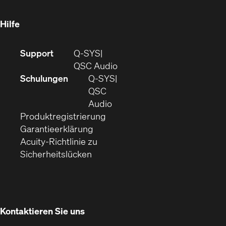
neuem
Fenster)
Hilfe
(Öffnet
Support
Q-SYS
sich
(Öffnet
QSC Audio
in
sich
Schulungen
Q‑SYS
neuem
in
QSC
Fenster)
(Öffnet
neuem
Audio
(Öffnet
sich
Fenster)
Produktregistrierung
(Öffnet
ein
in
Garantieerklärung
sich
neues
neuem
Acuity-Richtlinie zu
(Öffnet
in
Fenster)
Fenster)
Sicherheitslücken
sich
neuem
in
Fenster)
neuem
Fenster)
Kontaktieren Sie uns