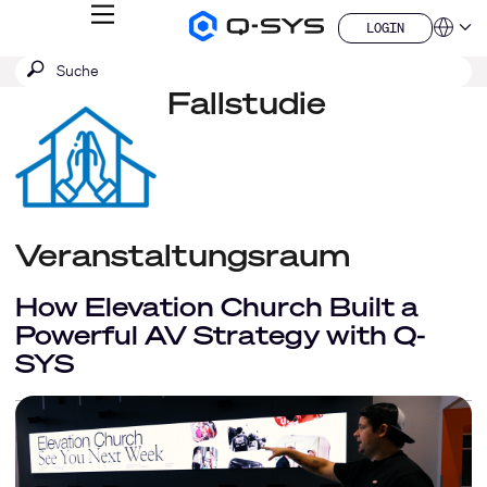
MENÜ
LOGIN
Q-
Sprache
LOGIN
SYS
SUCHE
Suche
Audio
QSYS.com (English)
Produkte
absenden
Fallstudie
India (English)
Homepage
Deutsch
Español
Français
日本語
한국어
China (中文)
Veranstaltungsraum
How Elevation Church Built a
Powerful AV Strategy with Q-
SYS