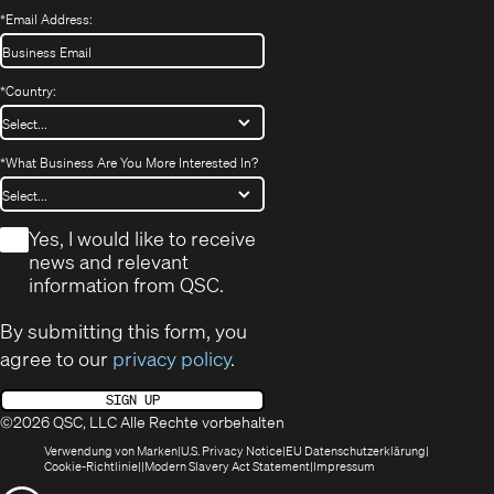
*
Email Address:
*
Country:
*
What Business Are You More Interested In?
*
Yes, I would like to receive
news and relevant
information from QSC.
By submitting this form, you
agree to our
privacy policy
.
SIGN UP
©2026 QSC, LLC Alle Rechte vorbehalten
(öffnet
(Opens
(Öffnet
Verwendung von Marken
U.S. Privacy Notice
EU Datenschutzerklärung
(öffnet
sich
in
(Opens
in
Cookie-Richtlinie
Modern Slavery Act Statement
Impressum
sich
in
new
in
neuem