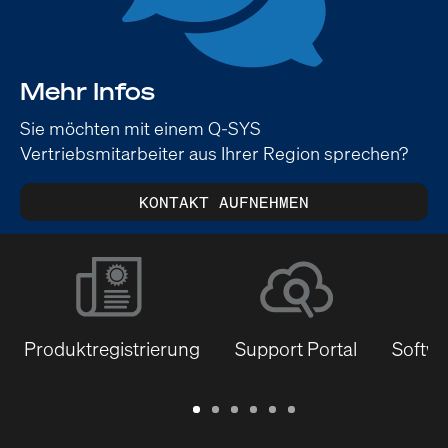
Mehr Infos
Sie möchten mit einem Q-SYS
Vertriebsmitarbeiter aus Ihrer Region sprechen?
KONTAKT AUFNEHMEN
Produktregistrierung
Support Portal
Softwa
Garantie
Support
Software
Schulungen
Dokumentenbibliothek
Q-
/
Portal
&
SYS