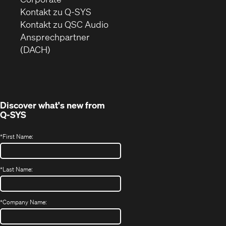
sich
Kontakt zu Q-SYS
in
(Öffnet
Kontakt zu QSC Audio
neuem
ein
Ansprechpartner
Fenster)
neues
(DACH)
Fenster)
Discover what's new from
Q-SYS
*
First Name:
*
Last Name:
*
Company Name: