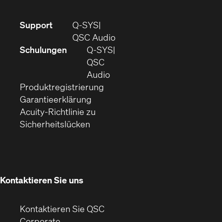
(Öffnet
Support
Q-SYS
sich
(Öffnet
QSC Audio
in
sich
Schulungen
Q‑SYS
neuem
in
QSC
Fenster)
(Öffnet
neuem
Audio
(Öffnet
sich
Fenster)
Produktregistrierung
(Öffnet
ein
in
Garantieerklärung
sich
neues
neuem
Acuity-Richtlinie zu
(Öffnet
in
Fenster)
Fenster)
Sicherheitslücken
sich
neuem
in
Fenster)
neuem
Fenster)
Kontaktieren Sie uns
Kontaktieren Sie QSC
(Öffnet
Corporate