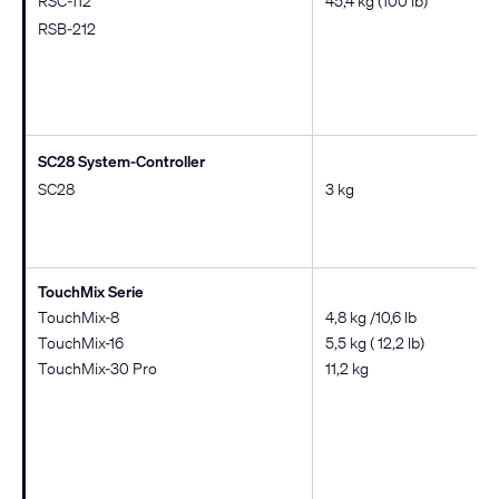
RSC-112
45,4 kg (100 lb)
RSB-212
SC28 System-Controller
SC28
3 kg
TouchMix Serie
TouchMix-8
4,8 kg /10,6 lb
TouchMix-16
5,5 kg ( 12,2 lb)
TouchMix-30 Pro
11,2 kg