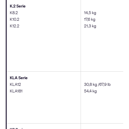
K.2 Serie
K8.2
14,5 kg
K10.2
17,6 kg
K12.2
21,3 kg
KLA Serie
KLA12
30,8 kg /67,9 lb
KLA181
54,4 kg