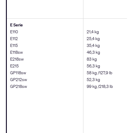
E Serie
E110
21,4 kg
E112
25,4 kg
E115
35,4 kg
E118sw
46,3 kg
E218sw
83 kg
E215
56,3 kg
GP118sw
58 kg /127,9 lb
GP212sw
52,3 kg
GP218sw
99 kg /218,3 lb