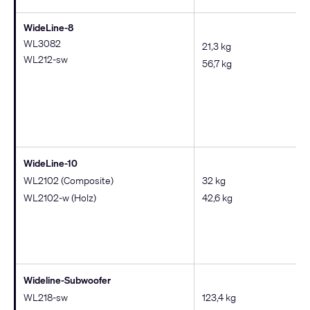
WideLine-8
WL3082
21,3 kg
WL212-sw
56,7 kg
WideLine-10
WL2102 (Composite)
32 kg
WL2102-w (Holz)
42,6 kg
Wideline-Subwoofer
WL218-sw
123,4 kg