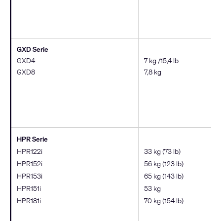
GXD Serie
GXD4
7 kg /15,4 lb
GXD8
7,8 kg
HPR Serie
HPR122i
33 kg (73 lb)
HPR152i
56 kg (123 lb)
HPR153i
65 kg (143 lb)
HPR151i
53 kg
HPR181i
70 kg (154 lb)