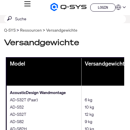
MENÜ
LOGIN
Q-
Sprache
LOGIN
SYS
SUCHE
Suche
Audio
QSYS.com (English)
Produkte
absenden
India (English)
Homepage
Q‑SYS
Ressourcen
Versandgewichte
Deutsch
Español
Versandgewichte
Français
日本語
한국어
Model
Versandgewicht
China (中文)
AcousticDesign Wandmontage
AD-S32T (Paar)
6 kg
AD-S52
10 kg
AD-S52T
12 kg
AD-S82
9 kg
AD-S82H
10 kg