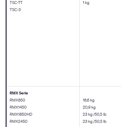
TSC-7T
1 kg
TSC-3
RMX Serie
RMX850
18,6 kg
RMX1450
20,9 kg
RMX1850HD
23 kg /50,5 lb
RMX2450
23 kg /50,5 lb