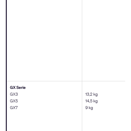
GX Serie
GX3
13,2 kg
GX5
14,5 kg
GX7
9 kg