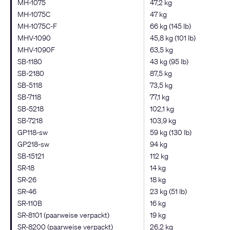
MH-1075
47,2 kg
MH-1075C
47 kg
MH-1075C-F
66 kg (145 lb)
MHV-1090
45,8 kg (101 lb)
MHV-1090F
63,5 kg
SB-1180
43 kg (95 lb)
SB-2180
87,5 kg
SB-5118
73,5 kg
SB-7118
77,1 kg
SB-5218
102,1 kg
SB-7218
103,9 kg
GP118-sw
59 kg (130 lb)
GP218-sw
94 kg
SB-15121
112 kg
SR-18
14 kg
SR-26
18 kg
SR-46
23 kg (51 lb)
SR-110B
16 kg
SR-8101 (paarweise verpackt)
19 kg
SR-8200 (paarweise verpackt)
26,2 kg