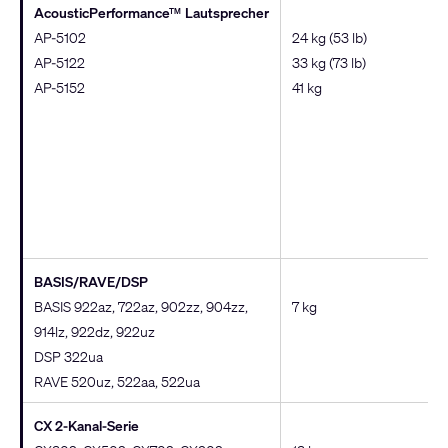
AcousticPerformance
Lautsprecher
TM
AP-5102
24 kg (53 lb)
AP-5122
33 kg (73 lb)
AP-5152
41 kg
BASIS/RAVE/DSP
BASIS 922az, 722az, 902zz, 904zz,
7 kg
914lz, 922dz, 922uz
DSP 322ua
RAVE 520uz, 522aa, 522ua
CX 2-Kanal-Serie