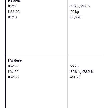
KS Serie
KS112
35 kg /77,2 lb
KS212C
50 kg
KS118
56,5 kg
KW Serie
KW122
29 kg
KW152
35,8 kg /78,9 lb
KW153
47,6 kg