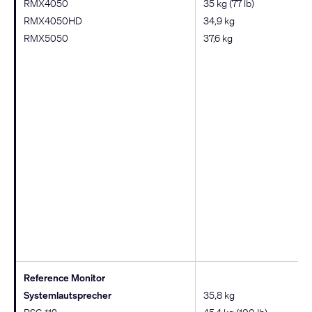
RMX4050
35 kg (77 lb)
RMX4050HD
34,9 kg
RMX5050
37,6 kg
Reference Monitor
Systemlautsprecher
35,8 kg