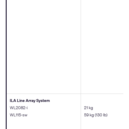
ILA Line Array System
WL2082-i
21 kg
WL115-sw
59 kg (130 lb)