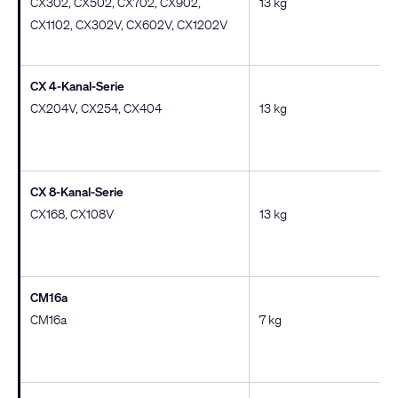
CX302, CX502, CX702, CX902,
13 kg
CX1102, CX302V, CX602V, CX1202V
CX 4-Kanal-Serie
CX204V, CX254, CX404
13 kg
CX 8-Kanal-Serie
CX168, CX108V
13 kg
CM16a
CM16a
7 kg