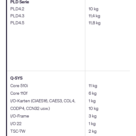
PLD Serie
PLD4.2
10 kg
PLD4.3
11,4 kg
PLD4.5
11,8 kg
Q-SYS
Core 510i
11 kg
Core 110f
6 kg
I/O-Karten (CIAES16, CAES3, COL4,
1 kg
CODP4, CCN32 usw.)
10 kg
I/O-Frame
3 kg
I/O 22
1 kg
TSC-7W
2 kg