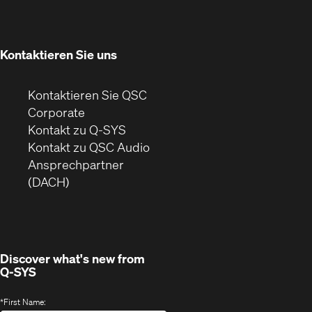
in
Fenster)
neuem
Fenster)
Kontaktieren Sie uns
Kontaktieren Sie QSC
(Öffnet
Corporate
sich
Kontakt zu Q-SYS
in
(Öffnet
Kontakt zu QSC Audio
neuem
ein
Ansprechpartner
Fenster)
neues
(DACH)
Fenster)
Discover what's new from
Q-SYS
*
First Name: