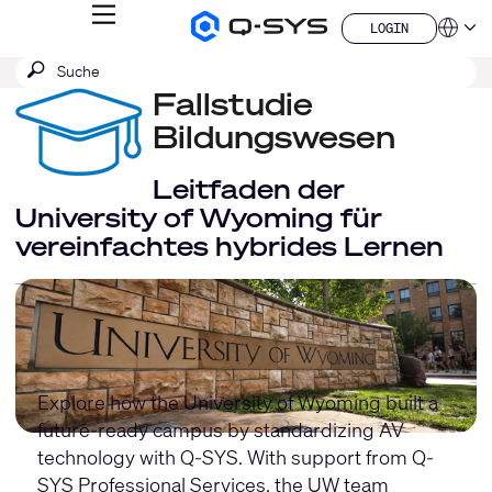
MENÜ
LOGIN
Q-
Sprache
LOGIN
SYS
SUCHE
Suche
Audio
QSYS.com (English)
Produkte
absenden
Fallstudie
India (English)
Homepage
Deutsch
Bildungswesen
Español
Français
Leitfaden der
日本語
University of Wyoming für
한국어
vereinfachtes hybrides Lernen
China (中文)
Explore how the University of Wyoming built a
future-ready campus by standardizing AV
technology with Q-SYS. With support from
Q-
SYS Professional Services
, the UW team