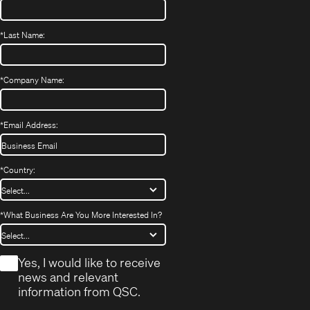
*
Last Name:
*
Company Name:
*
Email Address:
*
Country:
*
What Business Are You More Interested In?
*
Yes, I would like to receive
news and relevant
information from QSC.