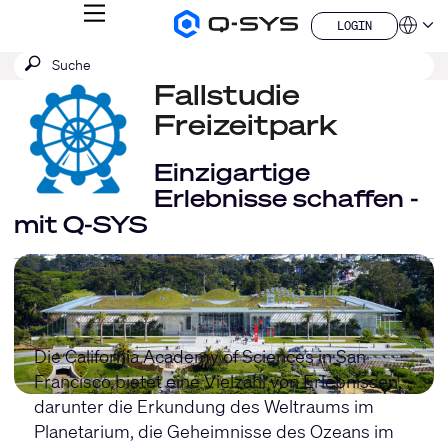
MENÜ
LOGIN
Q-
Sprache
LOGIN
SYS
SUCHE
Suche
Audio
QSYS.com (English)
Produkte
absenden
Fallstudie
India (English)
Homepage
Deutsch
Freizeitpark
Español
Français
Einzigartige
日本語
Erlebnisse schaffen -
한국어
mit Q-SYS
China (中文)
Die California Academy of Sciences in San
Francisco bietet eine Vielzahl von Erlebnissen,
darunter die Erkundung des Weltraums im
Planetarium, die Geheimnisse des Ozeans im