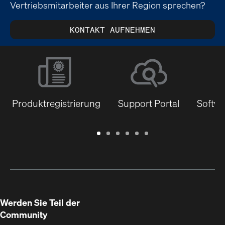
Vertriebsmitarbeiter aus Ihrer Region sprechen?
KONTAKT AUFNEHMEN
Produktregistrierung
Support Portal
Softwa
Garantie
Support
Software
Schulungen
Dokumentenbibliothek
Q-
/
Portal
&
SYS
Registrierung
Firmware
Communities
für
Entwickler
Werden Sie Teil der
Community