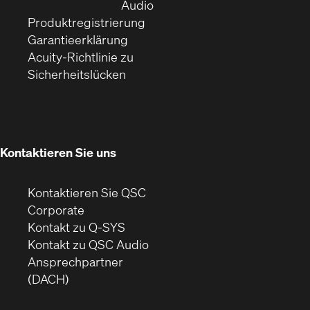
Fenster)
(Öffnet
neuem
Audio
(Öffnet
sich
Fenster)
Produktregistrierung
(Öffnet
ein
in
Garantieerklärung
sich
neues
neuem
Acuity-Richtlinie zu
(Öffnet
in
Fenster)
Fenster)
Sicherheitslücken
sich
neuem
in
Fenster)
neuem
Fenster)
Kontaktieren Sie uns
Kontaktieren Sie QSC
(Öffnet
Corporate
sich
Kontakt zu Q-SYS
in
(Öffnet
Kontakt zu QSC Audio
neuem
ein
Ansprechpartner
Fenster)
neues
(DACH)
Fenster)