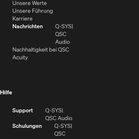
(Öffnet
sich
in
Unsere Werte
sich
in
(Öffnet
neuem
Unsere Führung
(Öffnet
in
neuem
ein
Fenster)
Karriere
sich
neuem
Fenster)
neues
Nachrichten
Q‑SYS
in
Fenster)
Fenster)
QSC
neuem
(Öffnet
Audio
Fenster)
(Öffnet
sich
Nachhaltigkeit bei QSC
(Öffnet
in
in
Acuity
sich
neuem
neuem
in
Fenster)
Fenster)
neuem
Fenster)
Hilfe
(Öffnet
Support
Q-SYS
sich
(Öffnet
QSC Audio
in
sich
Schulungen
Q‑SYS
neuem
in
QSC