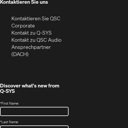
Kontaktieren Sie uns
Kontaktieren Sie QSC
(Öffnet
Corporate
sich
Kontakt zu Q-SYS
in
(Öffnet
Kontakt zu QSC Audio
neuem
ein
Ansprechpartner
Fenster)
neues
(DACH)
Fenster)
Discover what's new from
Q-SYS
*
First Name:
*
Last Name: