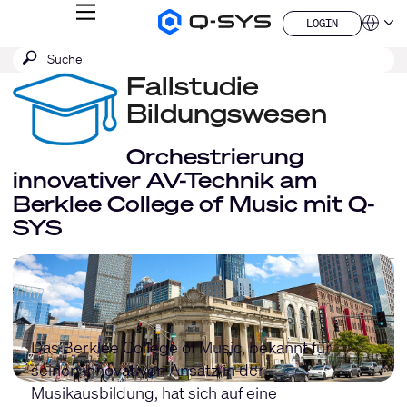
MENÜ
LOGIN
Q-
Sprache
LOGIN
SYS
SUCHE
Suche
Audio
QSYS.com (English)
Produkte
absenden
Fallstudie
India (English)
Homepage
Deutsch
Bildungswesen
Español
Français
Orchestrierung
日本語
innovativer AV-Technik am
한국어
Berklee College of Music mit Q-
China (中文)
SYS
Das Berklee College of Music, bekannt für
seinen innovativen Ansatz in der
Musikausbildung, hat sich auf eine