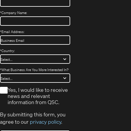
*
Company Name:
*
Email Address:
*
Country:
*
What Business Are You More Interested In?
*
Yes, I would like to receive
news and relevant
information from QSC.
By submitting this form, you
agree to our
privacy policy
.