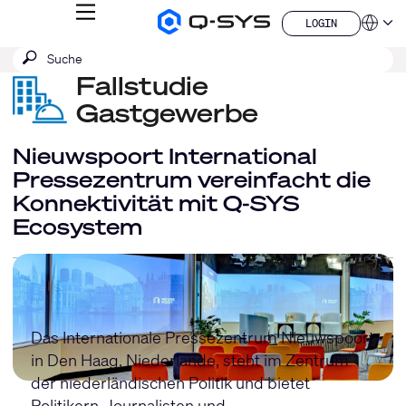
MENÜ
LOGIN
Q-
Sprache
LOGIN
SYS
SUCHE
Suche
Audio
QSYS.com (English)
Produkte
absenden
Fallstudie
India (English)
Homepage
Deutsch
Gastgewerbe
Español
Français
Nieuwspoort International
日本語
Pressezentrum vereinfacht die
한국어
Konnektivität mit Q-SYS
China (中文)
Ecosystem
Das Internationale Pressezentrum Nieuwspoort
in Den Haag, Niederlande, steht im Zentrum
der niederländischen Politik und bietet
Politikern, Journalisten und