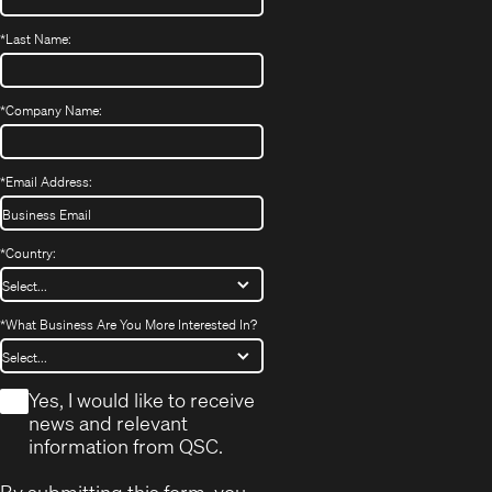
*
Last Name:
*
Company Name:
*
Email Address:
*
Country:
*
What Business Are You More Interested In?
*
Yes, I would like to receive
news and relevant
information from QSC.
By submitting this form, you