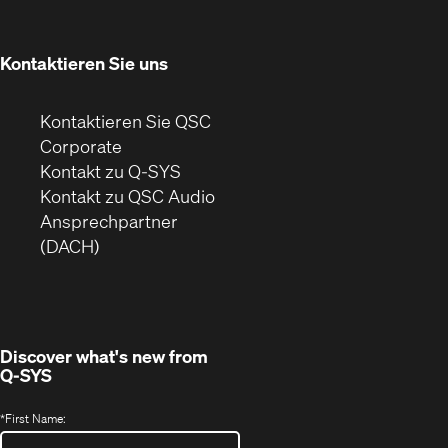
neuem
Fenster)
Kontaktieren Sie uns
Kontaktieren Sie QSC
(Öffnet
Corporate
sich
Kontakt zu Q-SYS
in
(Öffnet
Kontakt zu QSC Audio
neuem
ein
Ansprechpartner
Fenster)
neues
(DACH)
Fenster)
Discover what's new from
Q-SYS
*
First Name: