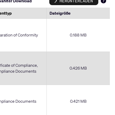
ählter Download
HERUNTERLADEN
Discla
enttyp
Dateigröße
aration of Conformity
0.188 MB
ificate of Compliance,
0.426 MB
pliance Documents
pliance Documents
0.421 MB