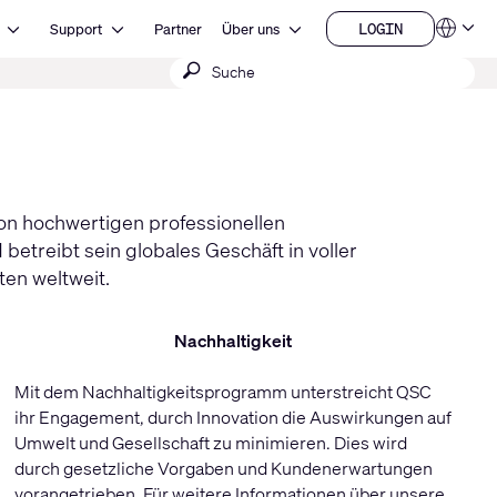
Open Ressourcen
Open Support
Open Über uns
LOGIN
Support
Partner
Über uns
Sprachen
LOGIN
Suche
QSYS.com (English)
India (English)
absenden
Deutsch
Español
Français
日本語
한국어
China (中文)
on hochwertigen professionellen
etreibt sein globales Geschäft in voller
en weltweit.
Nachhaltigkeit
Mit dem Nachhaltigkeitsprogramm unterstreicht QSC
ihr Engagement, durch Innovation die Auswirkungen auf
Umwelt und Gesellschaft zu minimieren. Dies wird
durch gesetzliche Vorgaben und Kundenerwartungen
vorangetrieben. Für weitere Informationen über unsere