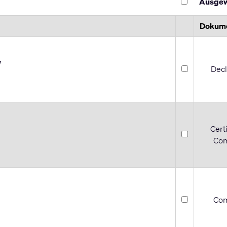
Ausgew
Dokum
W
Decl
Cert
Com
Com