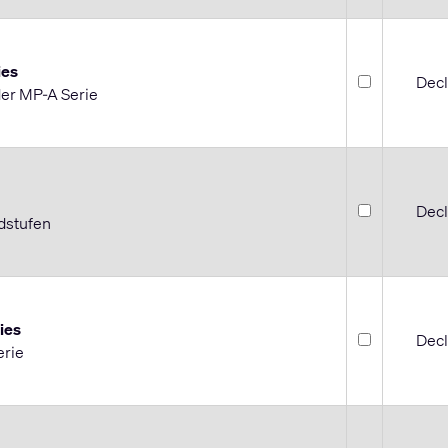
ies
Decl
der MP-A Serie
Decl
dstufen
ies
Decl
erie