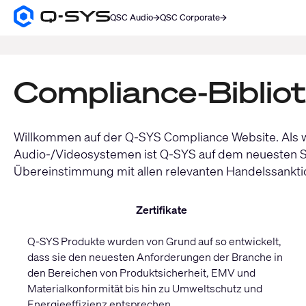
QSC Audio
QSC Corporate
Q-
SYS
SUCHE
Audio
Produkte
Homepage
Compliance-Biblio
Willkommen auf der Q-SYS Compliance Website. Als w
Audio-/Videosystemen ist Q-SYS auf dem neuesten Stan
Übereinstimmung mit allen relevanten Handelssanktio
Zertifikate
Q-SYS Produkte wurden von Grund auf so entwickelt,
dass sie den neuesten Anforderungen der Branche in
den Bereichen von Produktsicherheit, EMV und
Materialkonformität bis hin zu Umweltschutz und
Energieeffizienz entsprechen.