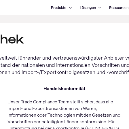
Open Produkte
Open Lösungen
Produkte
Lösungen
Ressourcen
thek
eltweit führender und vertrauenswürdigster Anbieter v
d der nationalen und internationalen Vorschriften und b
nen und Import-/Exportkontrollgesetzen und -vorschrift
Handelskonformität
Unser Trade Compliance Team stellt sicher, dass alle
Import- und Exporttransaktionen von Waren,
Informationen oder Technologien mit den Gesetzen und
Vorschriften der beteiligten Länder konform sind. Für
Unterstützung bei der Exportkontrolle (ECCN), HS/HTS,