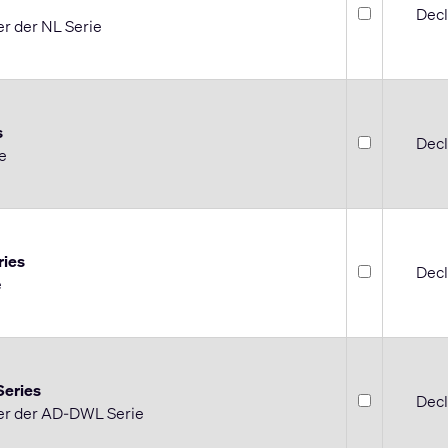
Decl
r der NL Serie
s
Decl
e
ries
Decl
e
Series
Decl
her der AD-DWL Serie