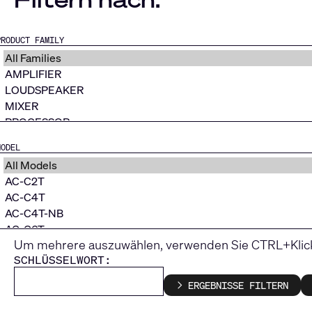
PRODUCT FAMILY
MODEL
Um mehrere auszuwählen, verwenden Sie CTRL+Klic
SCHLÜSSELWORT:
ERGEBNISSE FILTERN