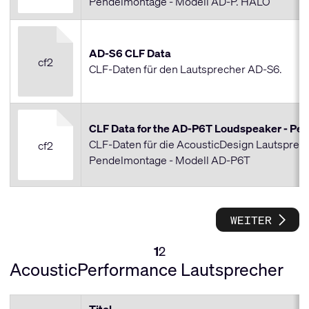
Pendelmontage - Modell AD-P. HALO
AD-S6 CLF Data
cf2
CLF-Daten für den Lautsprecher AD-S6.
CLF Data for the AD-P6T Loudspeaker - Pe
CLF-Daten für die AcousticDesign Lautsprech
cf2
Pendelmontage - Modell AD-P6T
NÄCHS
WEITER
1
2
AcousticPerformance Lautsprecher