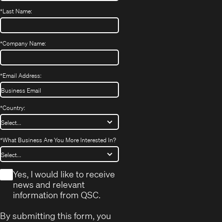
*
Last Name:
*
Company Name:
*
Email Address:
*
Country:
*
What Business Are You More Interested In?
*
Yes, I would like to receive
news and relevant
information from QSC.
By submitting this form, you