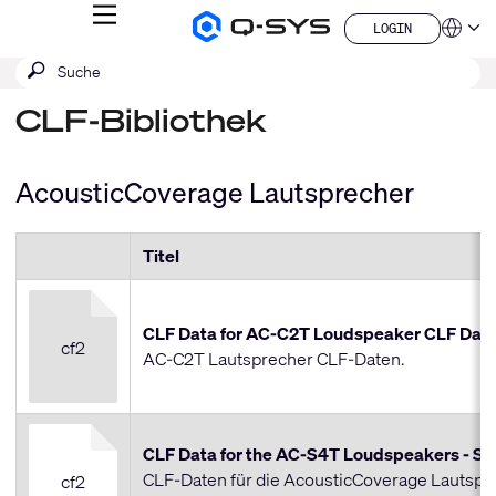
MENÜ
LOGIN
Q-
Sprache
LOGIN
SYS
SUCHE
Suche
Audio
QSYS.com (English)
Produkte
absenden
India (English)
Homepage
CLF-Bibliothek
Deutsch
Español
Français
AcousticCoverage Lautsprecher
日本語
한국어
China (中文)
Titel
CLF Data for AC-C2T Loudspeaker CLF Dat
cf2
AC-C2T Lautsprecher CLF-Daten.
CLF Data for the AC-S4T Loudspeakers - Su
CLF-Daten für die AcousticCoverage Lautspr
cf2