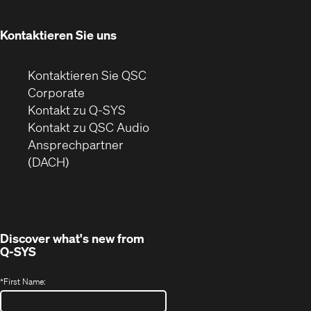
neuem
Fenster)
Kontaktieren Sie uns
Kontaktieren Sie QSC
(Öffnet
Corporate
sich
Kontakt zu Q-SYS
in
(Öffnet
Kontakt zu QSC Audio
neuem
ein
Ansprechpartner
Fenster)
neues
(DACH)
Fenster)
Discover what's new from
Q-SYS
*
First Name: