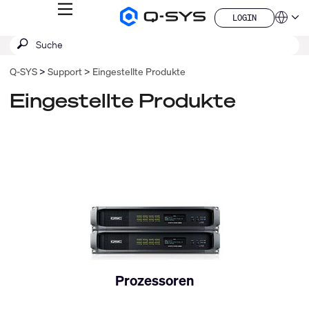
MENÜ
LOGIN
Q-
Sprache
LOGIN
SYS
SUCHE
Suche
Audio
QSYS.com (English)
Produkte
absenden
India (English)
Homepage
Q‑SYS
Support
Eingestellte Produkte
Deutsch
Español
Eingestellte Produkte
Français
日本語
한국어
China (中文)
Prozessoren