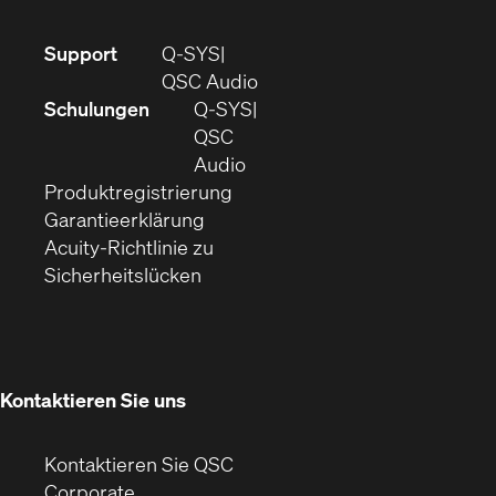
(Öffnet
Support
Q-SYS
sich
(Öffnet
QSC Audio
in
sich
Schulungen
Q‑SYS
neuem
in
QSC
Fenster)
(Öffnet
neuem
Audio
(Öffnet
sich
Fenster)
Produktregistrierung
(Öffnet
ein
in
Garantieerklärung
sich
neues
neuem
Acuity-Richtlinie zu
(Öffnet
in
Fenster)
Fenster)
Sicherheitslücken
sich
neuem
in
Fenster)
neuem
Fenster)
Kontaktieren Sie uns
Kontaktieren Sie QSC
(Öffnet
Corporate