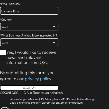
*
Email Address:
*
Country:
*
What Business Are You More Interested In?
*
Yes, I would like to receive
news and relevant
information from QSC.
By submitting this form, you
agree to our
privacy policy
.
SIGN UP
©2026 QSC, LLC Alle Rechte vorbehalten
(öffnet
(Opens
(Öffnet
Verwendung von Marken
U.S. Privacy Notice
EU Datenschutzerklärung
(öffnet
sich
in
(Opens
in
Cookie-Richtlinie
Modern Slavery Act Statement
Impressum
sich
in
new
in
neuem
(Öffnet