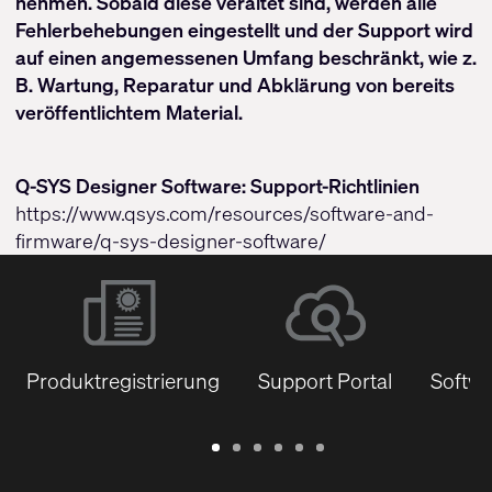
nehmen. Sobald diese veraltet sind, werden alle
Fehlerbehebungen eingestellt und der Support wird
auf einen angemessenen Umfang beschränkt, wie z.
B. Wartung, Reparatur und Abklärung von bereits
veröffentlichtem Material.
Q-SYS Designer Software: Support-Richtlinien
https://www.qsys.com/resources/software-and-
firmware/q-sys-designer-software/
Produktregistrierung
Support Portal
Softwa
Garantie
Support
Software
Schulungen
Dokumentenbibliothek
Q-
/
Portal
&
SYS