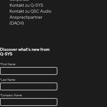
sich
Kontakt zu Q-SYS
in
(Öffnet
Kontakt zu QSC Audio
neuem
ein
Ansprechpartner
Fenster)
neues
(DACH)
Fenster)
Discover what's new from
Q-SYS
*
First Name:
*
Last Name:
*
Company Name: