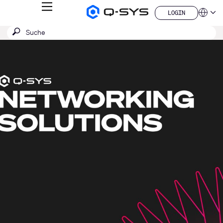
MENÜ
LOGIN
Q-
Sprache
LOGIN
SYS
SUCHE
Suche
Audio
QSYS.com (English)
Produkte
absenden
India (English)
Aktuelle
Homepage
Deutsch
Folie:
Español
1
Français
日本語
/
한국어
1
China (中文)