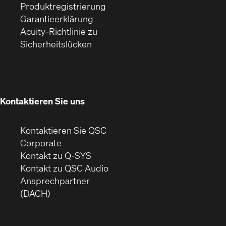
(Öffnet
sich
Fenster)
Produktregistrierung
(Öffnet
ein
in
Garantieerklärung
sich
neues
neuem
Acuity-Richtlinie zu
(Öffnet
in
Fenster)
Fenster)
Sicherheitslücken
sich
neuem
in
Fenster)
neuem
Fenster)
Kontaktieren Sie uns
Kontaktieren Sie QSC
(Öffnet
Corporate
sich
Kontakt zu Q-SYS
in
(Öffnet
Kontakt zu QSC Audio
neuem
ein
Ansprechpartner
Fenster)
neues
(DACH)
Fenster)