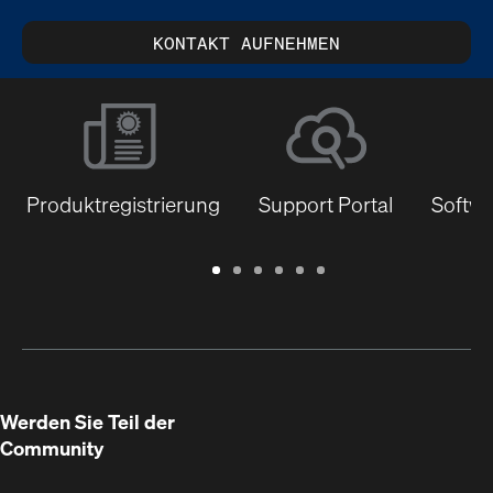
KONTAKT AUFNEHMEN
Produktregistrierung
Support Portal
Softwa
Garantie
Support
Software
Schulungen
Dokumentenbibliothek
Q-
/
Portal
&
SYS
Registrierung
Firmware
Communities
für
Entwickler
Werden Sie Teil der
Community