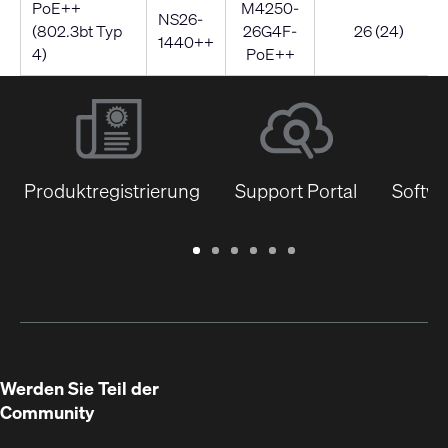
PoE++
M4250-
NS26-
(802.3bt Typ
26G4F-
26 (24)
1440++
4)
PoE++
Produktregistrierung
Support Portal
Softwa
Garantie
Support
Software
Schulungen
Dokumentenbibliothek
Q-
/
Portal
&
SYS
Registrierung
Firmware
Communities
für
Entwickler
Werden Sie Teil der
Community