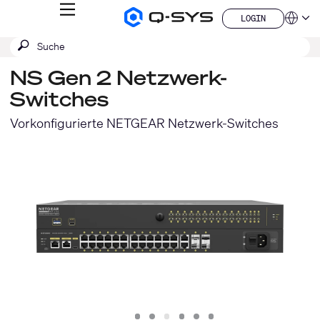
MENÜ
LOGIN
Q-
Sprache
LOGIN
SYS
SUCHE
Suche
Audio
QSYS.com (English)
Produkte
absenden
India (English)
Homepage
NS Gen 2 Netzwerk-
Deutsch
Switches
Español
Français
Vorkonfigurierte NETGEAR Netzwerk-Switches
日本語
한국어
China (中文)
Slide
Slide
Slide
Slide
Slide
Slide
1
2
3
4
5
6