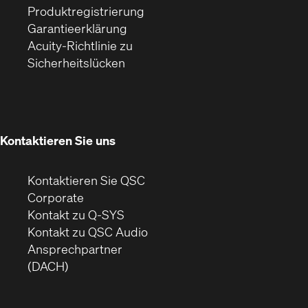
(Öffnet
sich
Fenster)
Produktregistrierung
(Öffnet
ein
in
Garantieerklärung
sich
neues
neuem
Acuity-Richtlinie zu
(Öffnet
in
Fenster)
Fenster)
Sicherheitslücken
sich
neuem
in
Fenster)
neuem
Fenster)
Kontaktieren Sie uns
Kontaktieren Sie QSC
(Öffnet
Corporate
sich
Kontakt zu Q-SYS
in
(Öffnet
Kontakt zu QSC Audio
neuem
ein
Ansprechpartner
Fenster)
neues
(DACH)
Fenster)