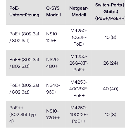
Switch-Ports (1
PoE-
Q-SYS
Netgear-
Gbit/s)
Unterstützung
Modell
Modell
(PoE+/PoE++)
M4250-
PoE+ (802.3af
NS10-
10G2F-
10 (8)
/ 802.3at)
125+
PoE+
M4250-
PoE+ (802.3af
NS26-
26G4XF-
26 (24)
/ 802.3at)
480+
PoE+
M4250-
PoE+ (802.3af
NS40-
40G8XF-
40 (40)
/ 802.3at)
960+
PoE+
PoE++
M4250-
NS10-
(802.3bt Typ
10G2XF-
10 (8)
720++
4)
PoE++