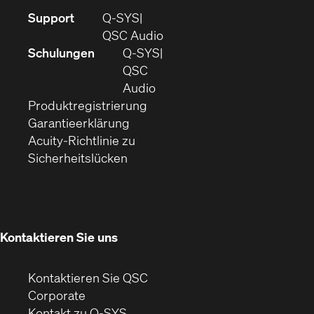
(Öffnet
Support
Q-SYS
sich
(Öffnet
QSC Audio
in
sich
Schulungen
Q‑SYS
neuem
in
QSC
Fenster)
(Öffnet
neuem
Audio
(Öffnet
sich
Fenster)
Produktregistrierung
(Öffnet
ein
in
Garantieerklärung
sich
neues
neuem
Acuity-Richtlinie zu
(Öffnet
in
Fenster)
Fenster)
Sicherheitslücken
sich
neuem
in
Fenster)
neuem
Fenster)
Kontaktieren Sie uns
Kontaktieren Sie QSC
(Öffnet
Corporate
sich
Kontakt zu Q-SYS