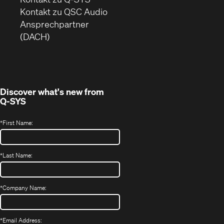
in
(Öffnet
Kontakt zu QSC Audio
neuem
ein
Ansprechpartner
Fenster)
neues
(DACH)
Fenster)
Discover what's new from
Q-SYS
*
First Name:
*
Last Name:
*
Company Name:
*
Email Address: