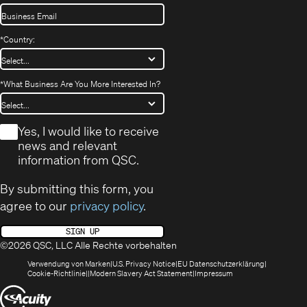
*
Country:
*
What Business Are You More Interested In?
*
Yes, I would like to receive
news and relevant
information from QSC.
By submitting this form, you
agree to our
privacy policy
.
SIGN UP
©2026 QSC, LLC Alle Rechte vorbehalten
(öffnet
(Opens
(Öffnet
Verwendung von Marken
U.S. Privacy Notice
EU Datenschutzerklärung
(öffnet
sich
in
(Opens
in
Cookie-Richtlinie
Modern Slavery Act Statement
Impressum
sich
in
new
in
neuem
(Öffnet
in
neuem
window)
new
Fenster)
neuem
Fenster)
window)
sich