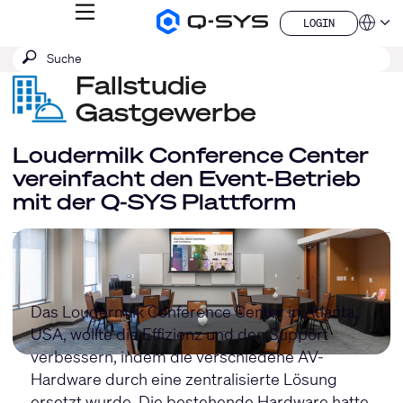
MENÜ
LOGIN
Q-
Sprache
LOGIN
SYS
SUCHE
Suche
Audio
QSYS.com (English)
Produkte
absenden
Fallstudie
India (English)
Homepage
Deutsch
Gastgewerbe
Español
Français
Loudermilk Conference Center
日本語
vereinfacht den Event-Betrieb
한국어
mit der Q-SYS Plattform
China (中文)
Das Loudermilk Conference Center in Atlanta,
USA, wollte die Effizienz und den Support
verbessern, indem die verschiedene AV-
Hardware durch eine zentralisierte Lösung
ersetzt wurde. Die bestehende Hardware hatte