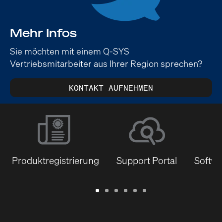
Mehr Infos
Sie möchten mit einem Q-SYS
Vertriebsmitarbeiter aus Ihrer Region sprechen?
KONTAKT AUFNEHMEN
Produktregistrierung
Support Portal
Softwa
Garantie
Support
Software
Schulungen
Dokumentenbibliothek
Q-
/
Portal
&
SYS
Registrierung
Firmware
Communities