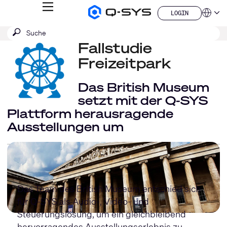
MENÜ
LOGIN
Q-
Sprache
LOGIN
SYS
SUCHE
Suche
Audio
QSYS.com (English)
Produkte
absenden
Fallstudie
India (English)
Homepage
Deutsch
Freizeitpark
Español
Français
Das British Museum
日本語
setzt mit der Q-SYS
한국어
Plattform herausragende
China (中文)
Ausstellungen um
Das Team des British Museum entschied sich
für Q-SYS als Audio-, Video- und
Steuerungslösung, um ein gleichbleibend
hervorragendes Ausstellungserlebnis zu