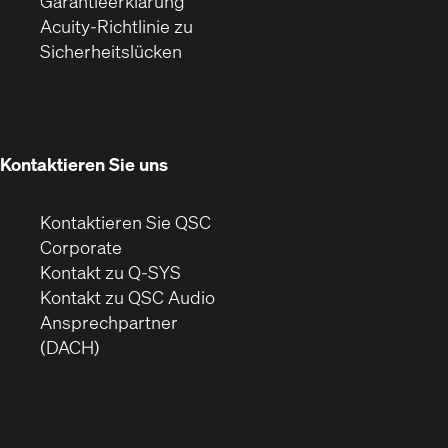
(Öffnet
ein
in
Garantieerklärung
sich
neues
neuem
Acuity-Richtlinie zu
(Öffnet
in
Fenster)
Fenster)
Sicherheitslücken
sich
neuem
in
Fenster)
neuem
Fenster)
Kontaktieren Sie uns
Kontaktieren Sie QSC
(Öffnet
Corporate
sich
Kontakt zu Q-SYS
in
(Öffnet
Kontakt zu QSC Audio
neuem
ein
Ansprechpartner
Fenster)
neues
(DACH)
Fenster)