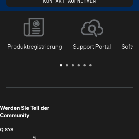
KONTAKT AUFNEHMEN
Produktregistrierung
Support Portal
Softwa
Garantie
Support
Software
Schulungen
Dokumentenbibliothek
Q-
/
Portal
&
SYS
Registrierung
Firmware
Communities
für
Entwickler
Werden Sie Teil der
Community
Q‑SYS