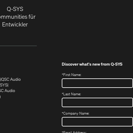
Q-SYS
mmunities für
Entwickler
Discover what's new from
Q-SYS
*
First Name:
(Öffnet
(Öffnet
S
QSC Audio
sich
sich
‑SYS
in
(Öffnet
in
C Audio
*
Last Name:
neuem
(Öffnet
sich
neuem
g
ffnet
Fenster)
ein
in
Fenster)
ch
neues
neuem
fnet
Fenster)
Fenster)
*
Company Name:
h
uem
nster)
uem
*
Email Address: