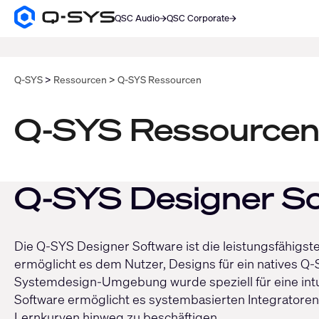
QSC Audio
QSC Corporate
Q-
SYS
SUCHE
Audio
Produkte
Homepage
Q‑SYS
Ressourcen
Q-SYS Ressourcen
Q-SYS Ressource
Q-SYS Designer S
Die Q-SYS Designer Software ist die leistungsfähigste
ermöglicht es dem Nutzer, Designs für ein natives Q
Systemdesign-Umgebung wurde speziell für eine intuit
Software ermöglicht es systembasierten Integratoren
Lernkurven hinweg zu beschäftigen.