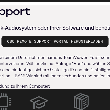
pport
-Audiosystem oder Ihrer Software und benöt
QSC REMOTE SUPPORT PORTAL HERUNTERLADEN
 von einem Unternehmen namens TeamViewer. Es ist sehr s
terzuladen. Wählen Sie auf Anfrage "Run" und wählen Sie
n eine eindeutige, sichere 9-stellige ID und ein 4-stell
 an – BAM! Wir sind mit Ihnen verbunden und helfen ihn
ndung zu Ihrem Computer)
(Öffnet
sich
in