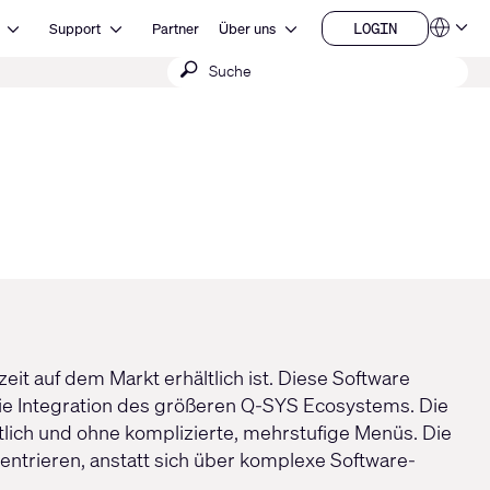
Open Ressourcen
Open Support
Open Über uns
LOGIN
Support
Partner
Über uns
Sprachen
LOGIN
Suche
QSYS.com (English)
India (English)
absenden
Deutsch
Español
Français
日本語
한국어
China (中文)
it auf dem Markt erhältlich ist. Diese Software
die Integration des größeren Q-SYS Ecosystems. Die
tlich und ohne komplizierte, mehrstufige Menüs. Die
ntrieren, anstatt sich über komplexe Software-