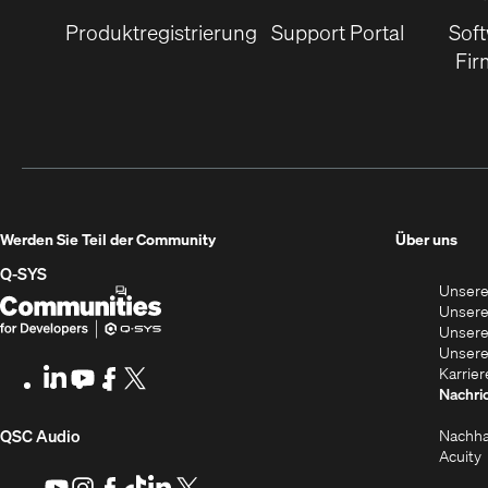
Produktregistrierung
Support Portal
Sof
Fir
(Öff
Werden Sie Teil der Community
Über uns
in
Q‑SYS
Unsere
neu
Q-
(Öffnet
Unsere
Fens
SYS
sich
Unsere
Unsere
Communities
in
Karrier
LinkedIn
(Öffnet
Youtube
(Öffnet
Facebook
(Öffnet
X
(Opens
for
neuem
Nachri
sich
sich
sich
in
Developers
Fenster)
in
in
in
new
(Öffnet
Nachha
QSC Audio
neuem
neuem
neuem
window)
(
Acuity
Fenster)
Fenster)
Fenster)
s
sich
Youtube
(Öffnet
Instagram
(Öffnet
Facebook
(Öffnet
TikTok
(Öffnet
LinkedIn
(Öffnet
X
(Opens