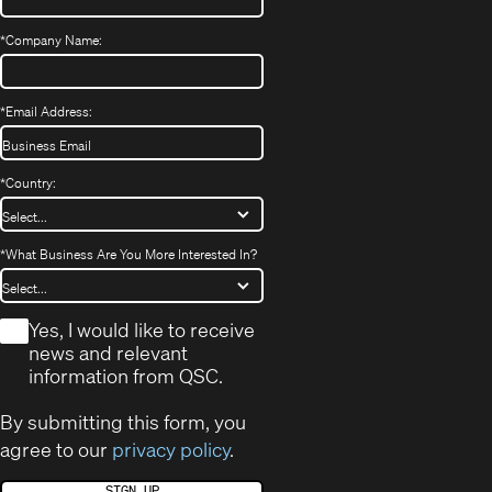
*
Company Name:
*
Email Address:
*
Country:
*
What Business Are You More Interested In?
*
Yes, I would like to receive
news and relevant
information from QSC.
By submitting this form, you
agree to our
privacy policy
.
SIGN UP