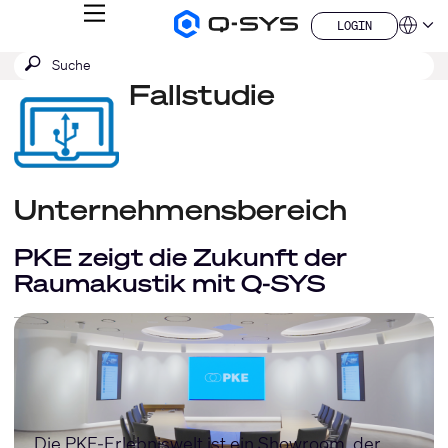
MENÜ
LOGIN
Q-
Sprache
LOGIN
SYS
SUCHE
Suche
Audio
QSYS.com (English)
Produkte
absenden
Fallstudie
India (English)
Homepage
Deutsch
Español
Français
日本語
한국어
Unternehmensbereich
China (中文)
PKE zeigt die Zukunft der
Raumakustik mit Q-SYS
Die PKE-Erlebniswelt ist ein Showroom, der