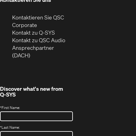
Kontaktieren Sie QSC
(Öffnet
Corporate
sich
Kontakt zu Q-SYS
in
(Öffnet
Kontakt zu QSC Audio
neuem
ein
Ansprechpartner
Fenster)
neues
(DACH)
Fenster)
Discover what's new from
Q-SYS
*
First Name:
*
Last Name: