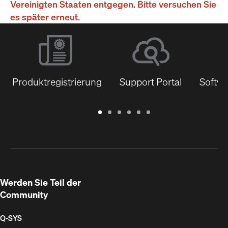
Vereinigten Staaten entgegen. Bitte versuchen Sie
es später erneut.
Produktregistrierung
Support Portal
Softwa
Garantie
Support
Software
Schulungen
Dokumentenbibliothek
Q-
/
Portal
&
SYS
Registrierung
Firmware
Communities
für
Entwickler
Werden Sie Teil der
Community
Q‑SYS