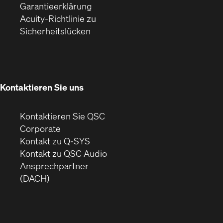
(Öffnet
ein
in
Garantieerklärung
sich
neues
neuem
Acuity-Richtlinie zu
(Öffnet
in
Fenster)
Fenster)
Sicherheitslücken
sich
neuem
in
Fenster)
neuem
Fenster)
Kontaktieren Sie uns
Kontaktieren Sie QSC
(Öffnet
Corporate
sich
Kontakt zu Q-SYS
in
(Öffnet
Kontakt zu QSC Audio
neuem
ein
Ansprechpartner
Fenster)
neues
(DACH)
Fenster)