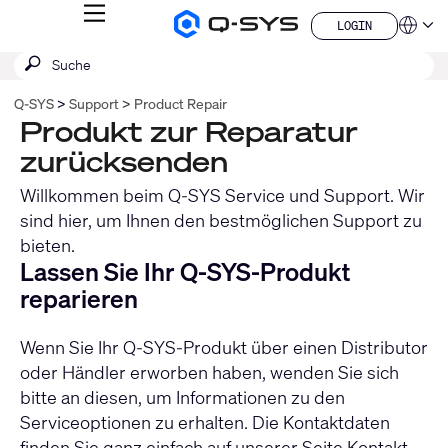
MENÜ
LOGIN
Q-
Sprache
LOGIN
SYS
SUCHE
Suche
Audio
QSYS.com (English)
Produkte
absenden
India (English)
Homepage
Q‑SYS
Support
Product Repair
Deutsch
Produkt zur Reparatur
Español
zurücksenden
Français
日本語
Willkommen beim Q-SYS Service und Support. Wir
한국어
sind hier, um Ihnen den bestmöglichen Support zu
China (中文)
bieten.
Lassen Sie Ihr Q-SYS-Produkt
reparieren
Wenn Sie Ihr Q-SYS-Produkt über einen Distributor
oder Händler erworben haben, wenden Sie sich
bitte an diesen, um Informationen zu den
Serviceoptionen zu erhalten. Die Kontaktdaten
finden Sie ganz einfach auf unserer Seite
Kontakt
,