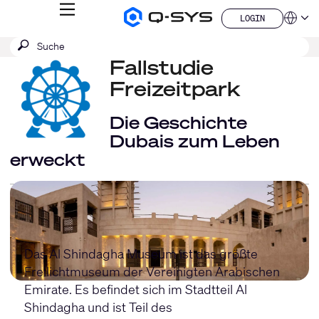
MENÜ
LOGIN
Q-
Sprache
LOGIN
SYS
SUCHE
Suche
Audio
QSYS.com (English)
Produkte
absenden
Fallstudie
India (English)
Homepage
Deutsch
Freizeitpark
Español
Français
Die Geschichte
日本語
Dubais zum Leben
한국어
erweckt
China (中文)
Das Al Shindagha Museum ist das größte
Freilichtmuseum der Vereinigten Arabischen
Emirate. Es befindet sich im Stadtteil Al
Shindagha und ist Teil des