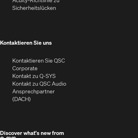
Acuity-Richtlinie zu
(Öffnet
in
Fenster)
Fenster)
Sicherheitslücken
sich
neuem
in
Fenster)
neuem
Fenster)
Kontaktieren Sie uns
Kontaktieren Sie QSC
(Öffnet
Corporate
sich
Kontakt zu Q-SYS
in
(Öffnet
Kontakt zu QSC Audio
neuem
ein
Ansprechpartner
Fenster)
neues
(DACH)
Fenster)
Discover what's new from