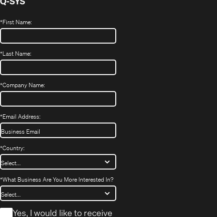
Q-SYS
*
First Name:
*
Last Name:
*
Company Name:
*
Email Address:
*
Country:
*
What Business Are You More Interested In?
*
Yes, I would like to receive