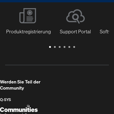
Produktregistrierung
Support Portal
Softwa
Garantie
Support
Software
Schulungen
Dokumentenbibliothek
Q-
/
Portal
&
SYS
Registrierung
Firmware
Communities
für
Entwickler
Werden Sie Teil der
Community
Q‑SYS
Q-
(Öffnet