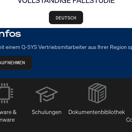
VOLLSTÄNDIGE FALLSTUDIE
DEUTSCH
nfos
it einem Q-SYS Vertriebsmitarbeiter aus Ihrer Region 
AUFNEHMEN
(Öffnet
sich
in
neuem
tware &
Schulungen
Dokumentenbibliothek
Fenster)
mware
Co