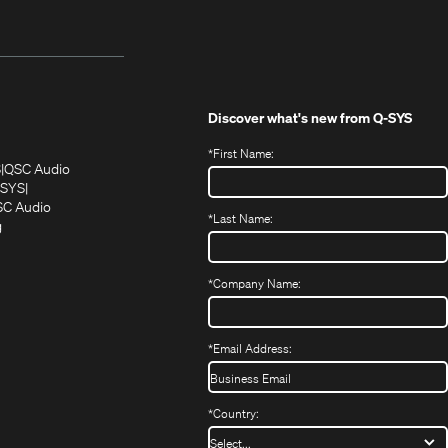
Discover what's new from
Q-SYS
*
First Name:
(Öffnet
(Öffnet
S
QSC Audio
sich
sich
‑SYS
in
(Öffnet
in
C Audio
*
Last Name:
neuem
(Öffnet
sich
neuem
g
ffnet
Fenster)
ein
in
Fenster)
ch
neues
neuem
fnet
Fenster)
Fenster)
*
Company Name:
h
uem
nster)
uem
*
Email Address:
nster)
*
Country: