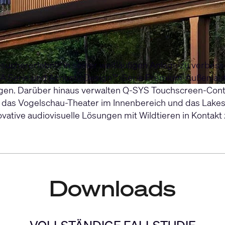
esuchererlebnis in seiner weitläufigen Anlage zu verbe
A Serie
und
AcousticDesign™-Serie Premium
-Außenlaut
gen. Darüber hinaus verwalten
Q-SYS Touchscreen-Contr
 das Vogelschau-Theater im Innenbereich und das Lakesi
ative audiovisuelle Lösungen mit Wildtieren in Kontakt 
Downloads