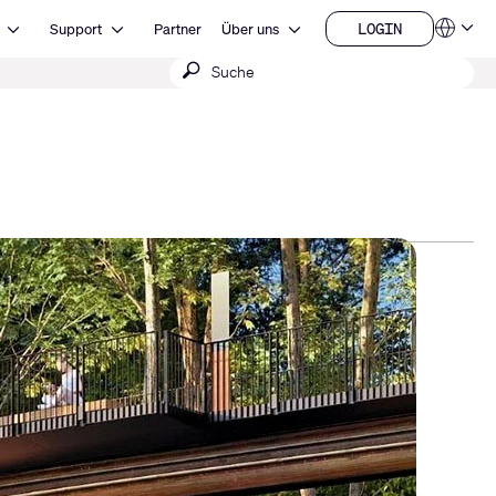
Open Ressourcen
Open Support
Open Über uns
LOGIN
Support
Partner
Über uns
Sprachen
LOGIN
Suche
QSYS.com (English)
India (English)
absenden
Deutsch
Español
Français
日本語
한국어
China (中文)