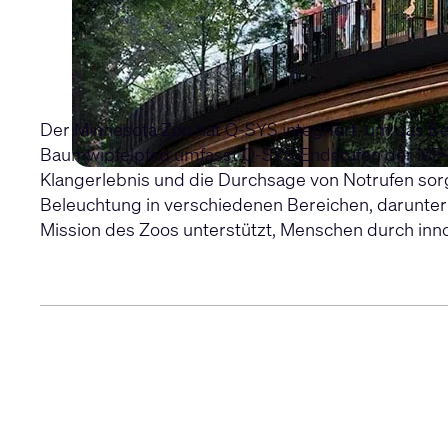
Der Minnesota Zoo hat Q-SYS integriert, um das B
Baumwipfelpfad umfasst
Q-SYS Endstufen der MP-
Klangerlebnis und die Durchsage von Notrufen sor
Beleuchtung in verschiedenen Bereichen, darunter
Mission des Zoos unterstützt, Menschen durch innov