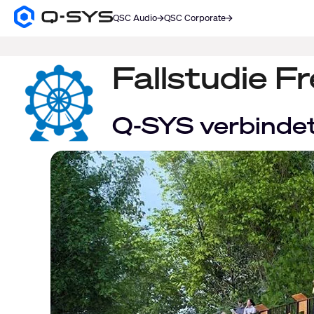
QSC Audio
QSC Corporate
Q-
SYS
SUCHE
Audio
Produkte
Fallstudie Fr
Homepage
Q-SYS verbindet