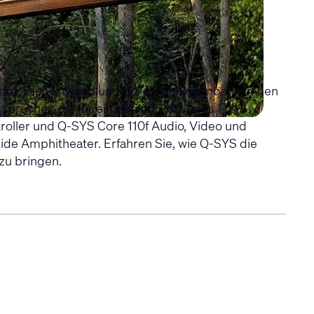
ssern. Die Umwandlung der Einschienenbahn in den
sprecher, die für ein beeindruckendes
oller
und
Q-SYS Core 110f
Audio, Video und
de Amphitheater. Erfahren Sie, wie Q-SYS die
zu bringen.