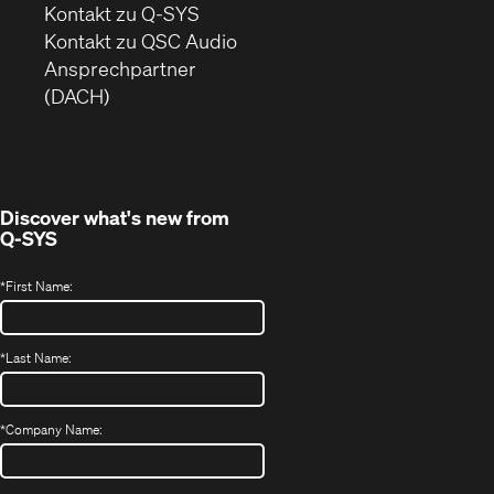
sich
Kontakt zu Q-SYS
in
(Öffnet
Kontakt zu QSC Audio
neuem
ein
Ansprechpartner
Fenster)
neues
(DACH)
Fenster)
Discover what's new from
Q-SYS
*
First Name:
*
Last Name:
*
Company Name: