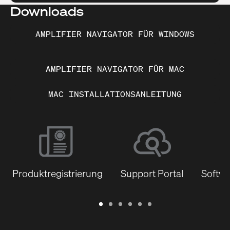
Downloads
AMPLIFIER NAVIGATOR FÜR WINDOWS
AMPLIFIER NAVIGATOR FÜR MAC
MAC INSTALLATIONSANLEITUNG
Produktregistrierung
Support Portal
Softwa
Garantie
Support
Software
Schulungen
Dokumentenbibliothek
Q-
/
Portal
&
SYS