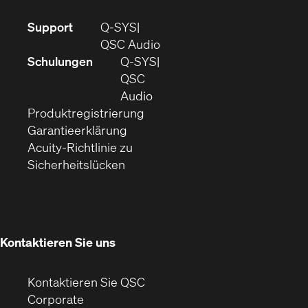
(Öffnet
Support
Q-SYS
sich
(Öffnet
QSC Audio
in
sich
Schulungen
Q‑SYS
neuem
in
QSC
Fenster)
(Öffnet
neuem
Audio
(Öffnet
sich
Fenster)
Produktregistrierung
(Öffnet
ein
in
Garantieerklärung
sich
neues
neuem
Acuity-Richtlinie zu
(Öffnet
in
Fenster)
Fenster)
Sicherheitslücken
sich
neuem
in
Fenster)
neuem
Fenster)
Kontaktieren Sie uns
Kontaktieren Sie QSC
(Öffnet
Corporate