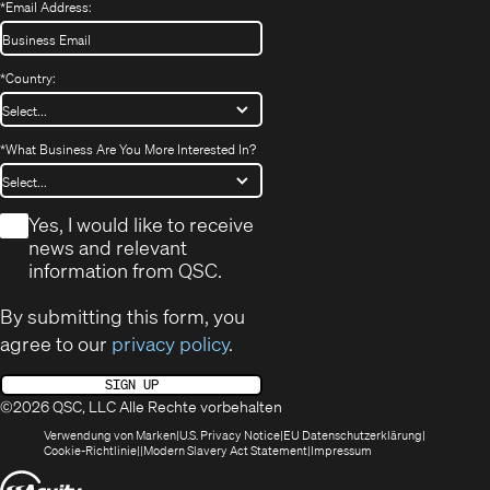
*
Email Address:
*
Country:
*
What Business Are You More Interested In?
*
Yes, I would like to receive
news and relevant
information from QSC.
By submitting this form, you
agree to our
privacy policy
.
SIGN UP
©2026 QSC, LLC Alle Rechte vorbehalten
(öffnet
(Opens
(Öffnet
Verwendung von Marken
U.S. Privacy Notice
EU Datenschutzerklärung
(öffnet
sich
in
(Opens
in
Cookie-Richtlinie
Modern Slavery Act Statement
Impressum
sich
in
new
in
neuem
(Öffnet
in
neuem
window)
new
Fenster)