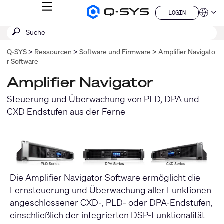
MENÜ
LOGIN
Q-
Sprache
LOGIN
SYS
SUCHE
Suche
Audio
QSYS.com (English)
Produkte
absenden
India (English)
Homepage
Q‑SYS
Ressourcen
Software und Firmware
Amplifier Navigato
Deutsch
r Software
Español
Français
Amplifier Navigator
日本語
Steuerung und Überwachung von PLD, DPA und
한국어
China (中文)
CXD Endstufen aus der Ferne
Die Amplifier Navigator Software ermöglicht die
Fernsteuerung und Überwachung aller Funktionen
angeschlossener CXD-, PLD- oder DPA-Endstufen,
einschließlich der integrierten DSP-Funktionalität