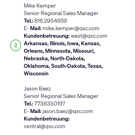
Mike Kemper
Senior Regional Sales Manager
Tel.:
816.295.4859
E-
Mail:
mike.kemper@qsc.com
Kundenbetreuung:
west@qsc.com
Arkansas, Illinois, Iowa, Kansas,
2
Orleans, Minnesota, Missouri,
Nebraska, North-Dakota,
Oklahoma, South-Dakota, Texas,
Wisconsin
Jason Baez
Senior Regional Sales Manager
Tel.:
773.633.0197
E-
Mail:
jason.baez@qsc.com
Kundenbetreuung:
central@qsc.com