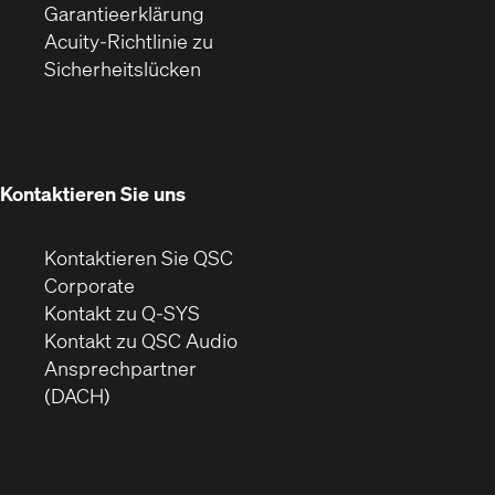
(Öffnet
ein
in
Garantieerklärung
sich
neues
neuem
Acuity-Richtlinie zu
(Öffnet
in
Fenster)
Fenster)
Sicherheitslücken
sich
neuem
in
Fenster)
neuem
Fenster)
Kontaktieren Sie uns
Kontaktieren Sie QSC
(Öffnet
Corporate
sich
Kontakt zu Q-SYS
in
(Öffnet
Kontakt zu QSC Audio
neuem
ein
Ansprechpartner
Fenster)
neues
(DACH)
Fenster)