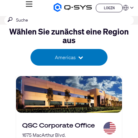
MENÜ
LOGIN
Q-
Sprache
LOGIN
SYS
SUCHE
Suche
Audio
QSYS.com (English)
Produkte
absenden
India (English)
Homepage
Wählen Sie zunächst eine Region
Deutsch
aus
Español
Français
日本語
Americas
한국어
China (中文)
QSC Corporate Office
1675 MacArthur Blvd.