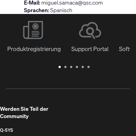
E-Mail:
miguel.samaca@qsc.com
Sprachen:
Spanisch
Produktregistrierung
Support Portal
Softwa
Garantie
Support
Software
Schulungen
Dokumentenbibliothek
Q-
/
Portal
&
SYS
Registrierung
Firmware
Communities
für
Entwickler
Werden Sie Teil der
Community
Q‑SYS