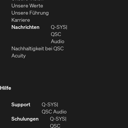
(Öffnet
sich
in
Unsere Werte
sich
in
(Öffnet
neuem
Unsere Führung
(Öffnet
in
neuem
ein
Fenster)
Karriere
sich
neuem
Fenster)
neues
Nachrichten
Q‑SYS
in
Fenster)
Fenster)
QSC
neuem
(Öffnet
Audio
Fenster)
(Öffnet
sich
Nachhaltigkeit bei QSC
(Öffnet
in
in
Acuity
sich
neuem
neuem
in
Fenster)
Fenster)
neuem
Fenster)
Hilfe
(Öffnet
Support
Q-SYS
sich
(Öffnet
QSC Audio
in
sich
Schulungen
Q‑SYS
neuem
in
QSC