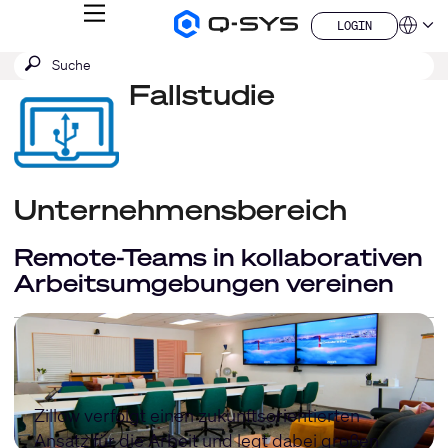
MENÜ
LOGIN
Q-
Sprache
LOGIN
SYS
SUCHE
Suche
Audio
QSYS.com (English)
Produkte
absenden
Fallstudie
India (English)
Homepage
Deutsch
Español
Français
日本語
한국어
Unternehmensbereich
China (中文)
Remote-Teams in kollaborativen
Arbeitsumgebungen vereinen
Zillow verfolgt einen zukunftsorientierten
Ansatz für die Arbeit und legt dabei großen