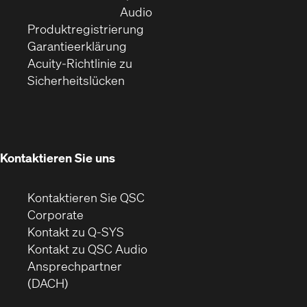
Fenster)
(Öffnet
neuem
Audio
(Öffnet
sich
Fenster)
Produktregistrierung
(Öffnet
ein
in
Garantieerklärung
sich
neues
neuem
Acuity-Richtlinie zu
(Öffnet
in
Fenster)
Fenster)
Sicherheitslücken
sich
neuem
in
Fenster)
neuem
Fenster)
Kontaktieren Sie uns
Kontaktieren Sie QSC
(Öffnet
Corporate
sich
Kontakt zu Q-SYS
in
(Öffnet
Kontakt zu QSC Audio
neuem
ein
Ansprechpartner
Fenster)
neues
(DACH)
Fenster)