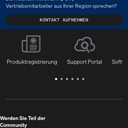
Vertriebsmitarbeiter aus Ihrer Region sprechen?
KONTAKT AUFNEHMEN
Produktregistrierung
Support Portal
Softwa
Garantie
Support
Software
Schulungen
Dokumentenbibliothek
Q-
/
Portal
&
SYS
Registrierung
Firmware
Communities
für
Entwickler
Werden Sie Teil der
Community