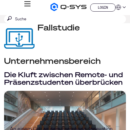
MENÜ
LOGIN
Q-
Sprache
LOGIN
SYS
SUCHE
Suche
Audio
QSYS.com (English)
Produkte
absenden
Fallstudie
India (English)
Homepage
Deutsch
Español
Français
日本語
한국어
Unternehmensbereich
China (中文)
Die Kluft zwischen Remote- und
Präsenzstudenten überbrücken
An einem Ort, an dem Forschung, Innovation