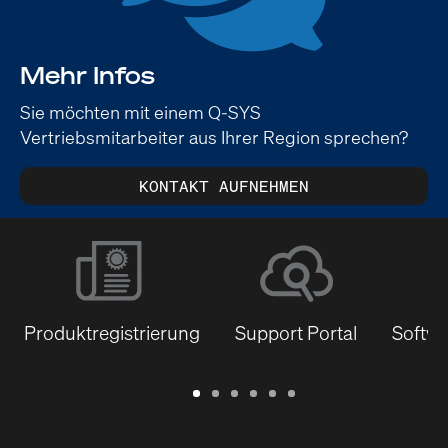
Mehr Infos
Sie möchten mit einem Q-SYS
Vertriebsmitarbeiter aus Ihrer Region sprechen?
KONTAKT AUFNEHMEN
Produktregistrierung
Support Portal
Softwa
Garantie
Support
Software
Schulungen
Dokumentenbibliothek
Q-
/
Portal
&
SYS