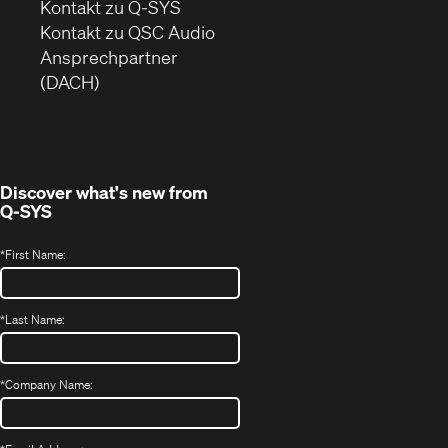
sich
Kontakt zu Q-SYS
in
(Öffnet
Kontakt zu QSC Audio
neuem
ein
Ansprechpartner
Fenster)
neues
(DACH)
Fenster)
Discover what's new from
Q-SYS
*
First Name:
*
Last Name:
*
Company Name: