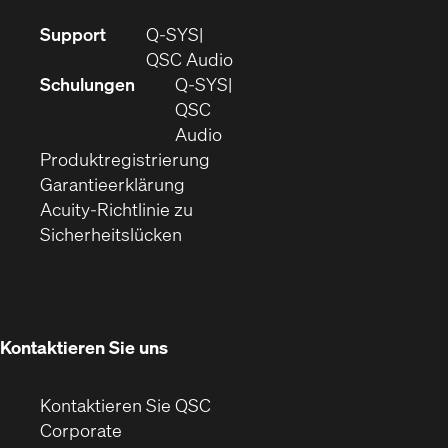
(Öffnet
Support
Q-SYS
sich
(Öffnet
QSC Audio
in
sich
Schulungen
Q‑SYS
neuem
in
QSC
Fenster)
(Öffnet
neuem
Audio
(Öffnet
sich
Fenster)
Produktregistrierung
(Öffnet
ein
in
Garantieerklärung
sich
neues
neuem
Acuity-Richtlinie zu
(Öffnet
in
Fenster)
Fenster)
Sicherheitslücken
sich
neuem
in
Fenster)
neuem
Fenster)
Kontaktieren Sie uns
Kontaktieren Sie QSC
(Öffnet
Corporate