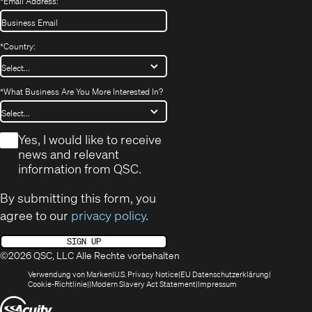
*
Email Address:
*
Country:
*
What Business Are You More Interested In?
*
Yes, I would like to receive
news and relevant
information from QSC.
By submitting this form, you
agree to our
privacy policy
.
SIGN UP
©2026 QSC, LLC Alle Rechte vorbehalten
(öffnet
(Opens
(Öffnet
Verwendung von Marken
U.S. Privacy Notice
EU Datenschutzerklärung
(öffnet
sich
in
(Opens
in
Cookie-Richtlinie
Modern Slavery Act Statement
Impressum
sich
in
new
in
neuem
(Öffnet
in
neuem
window)
new
Fenster)