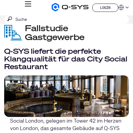
MENÜ
LOGIN
Q-
Sprache
LOGIN
SYS
SUCHE
Suche
Audio
QSYS.com (English)
Produkte
absenden
Fallstudie
India (English)
Homepage
Deutsch
Gastgewerbe
Español
Français
Q-SYS liefert die perfekte
日本語
Klangqualität für das City Social
한국어
Restaurant
China (中文)
Um Probleme mit der bisherigen
Beschallungsanlage zu beheben, rüstete City
Social London, gelegen im Tower 42 im Herzen
von London, das gesamte Gebäude auf Q-SYS