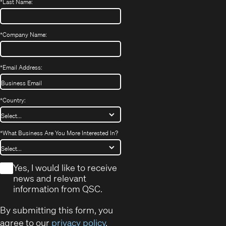
*
Last Name:
*
Company Name:
*
Email Address:
*
Country:
*
What Business Are You More Interested In?
*
Yes, I would like to receive
news and relevant
information from QSC.
By submitting this form, you
agree to our
privacy policy
.