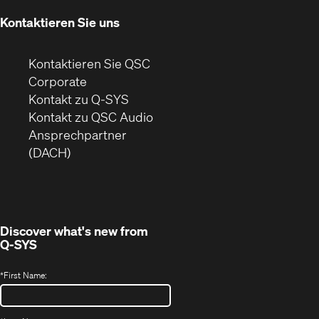
Fenster)
Kontaktieren Sie uns
Kontaktieren Sie QSC
(Öffnet
Corporate
sich
Kontakt zu Q-SYS
in
(Öffnet
Kontakt zu QSC Audio
neuem
ein
Ansprechpartner
Fenster)
neues
(DACH)
Fenster)
Discover what's new from
Q-SYS
*
First Name: