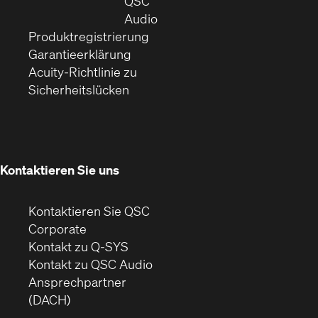
neuem
in
QSC
Fenster)
(Öffnet
neuem
Audio
(Öffnet
sich
Fenster)
Produktregistrierung
(Öffnet
ein
in
Garantieerklärung
sich
neues
neuem
Acuity-Richtlinie zu
(Öffnet
in
Fenster)
Fenster)
Sicherheitslücken
sich
neuem
in
Fenster)
neuem
Fenster)
Kontaktieren Sie uns
Kontaktieren Sie QSC
(Öffnet
Corporate
sich
Kontakt zu Q-SYS
in
(Öffnet
Kontakt zu QSC Audio
neuem
ein
Ansprechpartner
Fenster)
neues
(DACH)
Fenster)