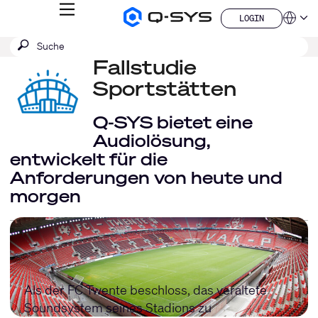
MENÜ
LOGIN
Q-
Sprache
LOGIN
SYS
SUCHE
Suche
Audio
QSYS.com (English)
Produkte
absenden
Fallstudie
India (English)
Homepage
Deutsch
Sportstätten
Español
Français
Q-SYS bietet eine
日本語
Audiolösung,
한국어
entwickelt für die
China (中文)
Anforderungen von heute und
morgen
Als der FC Twente beschloss, das veraltete
Soundsystem seines Stadions zu