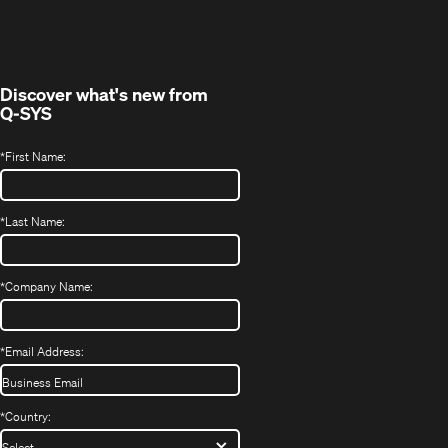
Fenster)
Discover what's new from
Q-SYS
*
First Name:
*
Last Name:
*
Company Name:
*
Email Address:
*
Country: