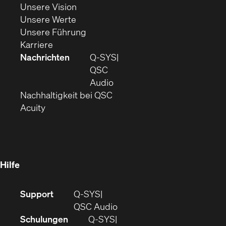
Fenster)
(Öffnet
sich
Unsere Vision
(Öffnet
sich
in
Unsere Werte
sich
in
(Öffnet
neuem
Unsere Führung
(Öffnet
in
neuem
ein
Fenster)
Karriere
sich
neuem
Fenster)
neues
Nachrichten
Q‑SYS
in
Fenster)
Fenster)
QSC
neuem
(Öffnet
Audio
Fenster)
(Öffnet
sich
Nachhaltigkeit bei QSC
(Öffnet
in
in
Acuity
sich
neuem
neuem
in
Fenster)
Fenster)
neuem
Fenster)
Hilfe
(Öffnet
Support
Q-SYS
sich
(Öffnet
QSC Audio
in
sich
Schulungen
Q‑SYS