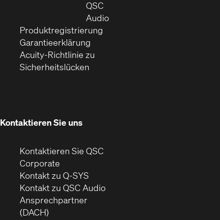
neuem
in
QSC
Fenster)
(Öffnet
neuem
Audio
(Öffnet
sich
Fenster)
Produktregistrierung
(Öffnet
ein
in
Garantieerklärung
sich
neues
neuem
Acuity-Richtlinie zu
(Öffnet
in
Fenster)
Fenster)
Sicherheitslücken
sich
neuem
in
Fenster)
neuem
Fenster)
Kontaktieren Sie uns
Kontaktieren Sie QSC
(Öffnet
Corporate
sich
Kontakt zu Q-SYS
in
(Öffnet
Kontakt zu QSC Audio
neuem
ein
Ansprechpartner
Fenster)
neues
(DACH)