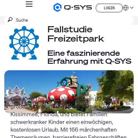
MENÜ
LOGIN
Q-
Sprache
LOGIN
SYS
SUCHE
Suche
Audio
QSYS.com (English)
Produkte
absenden
Fallstudie
India (English)
Homepage
Deutsch
Freizeitpark
Español
Français
Eine faszinierende
日本語
Erfahrung mit Q-SYS
한국어
China (中文)
Give Kids The World Village ist ein 89 Hektar
großes, gemeinnütziges Freizeitpark-Resort in
Kissimmee, Florida, und bietet Familien
schwerkranker Kinder einen einwöchigen,
kostenlosen Urlaub. Mit 166 märchenhaften
Themenräumen, barrierefreien Fahrgeschäften