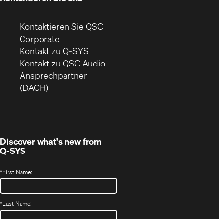
Kontaktieren Sie QSC
(Öffnet
Corporate
sich
Kontakt zu Q-SYS
in
(Öffnet
Kontakt zu QSC Audio
neuem
ein
Ansprechpartner
Fenster)
neues
(DACH)
Fenster)
Discover what's new from
Q-SYS
*
First Name:
*
Last Name: