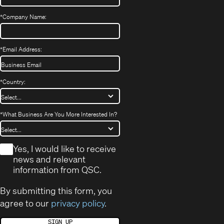
*
Company Name:
*
Email Address:
*
Country:
*
What Business Are You More Interested In?
*
Yes, I would like to receive
news and relevant
information from QSC.
By submitting this form, you
agree to our
privacy policy
.
SIGN UP