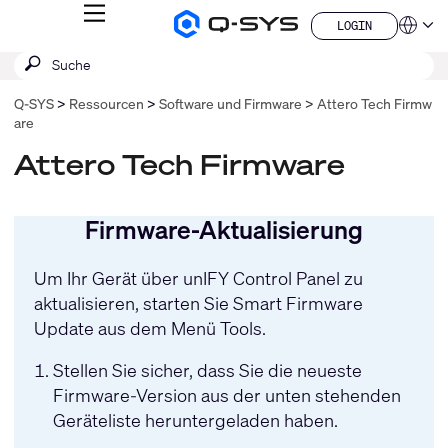
MENÜ
LOGIN
Q-
Sprache
LOGIN
SYS
SUCHE
Suche
Audio
QSYS.com (English)
Produkte
absenden
India (English)
Homepage
Q‑SYS
Ressourcen
Software und Firmware
Attero Tech Firmw
Deutsch
are
Español
Français
Attero Tech Firmware
日本語
한국어
China (中文)
Firmware-Aktualisierung
Um Ihr Gerät über
unIFY Control Panel
zu
aktualisieren, starten Sie Smart Firmware
Update aus dem Menü Tools.
Stellen Sie sicher, dass Sie die neueste
Firmware-Version aus der unten stehenden
Geräteliste heruntergeladen haben.