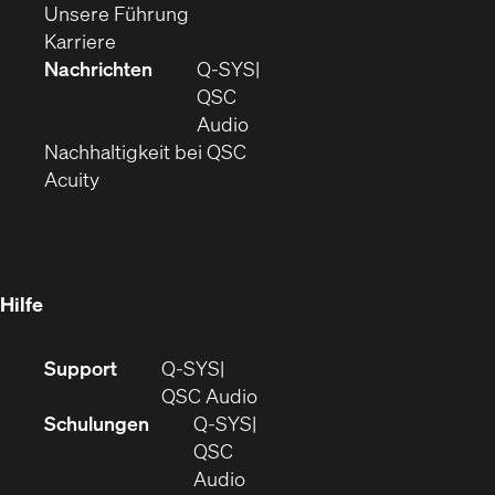
sich
in
(Öffnet
neuem
Unsere Führung
(Öffnet
in
neuem
ein
Fenster)
Karriere
sich
neuem
Fenster)
neues
Nachrichten
Q‑SYS
in
Fenster)
Fenster)
QSC
neuem
(Öffnet
Audio
Fenster)
(Öffnet
sich
Nachhaltigkeit bei QSC
(Öffnet
in
in
Acuity
sich
neuem
neuem
in
Fenster)
Fenster)
neuem
Fenster)
Hilfe
(Öffnet
Support
Q-SYS
sich
(Öffnet
QSC Audio
in
sich
Schulungen
Q‑SYS
neuem
in
QSC
Fenster)
(Öffnet
neuem
Audio