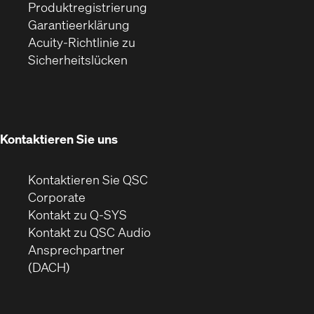
(Öffnet
sich
Fenster)
Produktregistrierung
(Öffnet
ein
in
Garantieerklärung
sich
neues
neuem
Acuity-Richtlinie zu
(Öffnet
in
Fenster)
Fenster)
Sicherheitslücken
sich
neuem
in
Fenster)
neuem
Fenster)
Kontaktieren Sie uns
Kontaktieren Sie QSC
(Öffnet
Corporate
sich
Kontakt zu Q-SYS
in
(Öffnet
Kontakt zu QSC Audio
neuem
ein
Ansprechpartner
Fenster)
neues
(DACH)
Fenster)