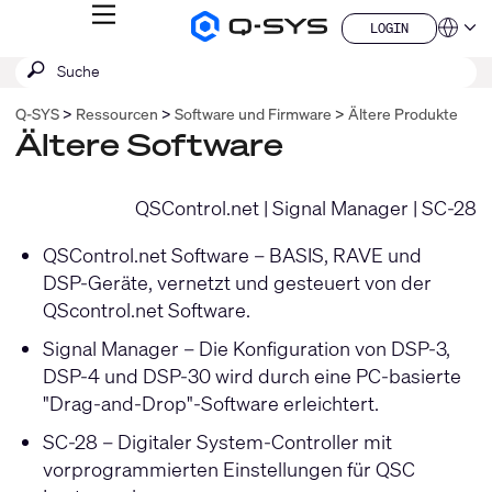
MENÜ
LOGIN
Q-
Sprache
LOGIN
SYS
SUCHE
Suche
Audio
QSYS.com (English)
Produkte
absenden
India (English)
Homepage
Q‑SYS
Ressourcen
Software und Firmware
Ältere Produkte
Deutsch
Ältere Software
Español
Français
日本語
QSControl.net
|
Signal Manager
|
SC-28
한국어
China (中文)
QSControl.net Software
– BASIS, RAVE und
DSP-Geräte, vernetzt und gesteuert von der
QScontrol.net Software.
Signal Manager
– Die Konfiguration von DSP-3,
DSP-4 und DSP-30 wird durch eine PC-basierte
"Drag-and-Drop"-Software erleichtert.
SC-28
– Digitaler System-Controller mit
vorprogrammierten Einstellungen für QSC