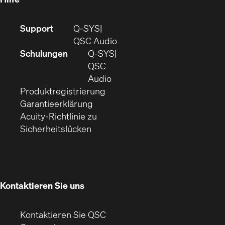
(Öffnet
Support
Q-SYS
sich
(Öffnet
QSC Audio
in
sich
Schulungen
Q‑SYS
neuem
in
QSC
Fenster)
(Öffnet
neuem
Audio
(Öffnet
sich
Fenster)
Produktregistrierung
(Öffnet
ein
in
Garantieerklärung
sich
neues
neuem
Acuity-Richtlinie zu
(Öffnet
in
Fenster)
Fenster)
Sicherheitslücken
sich
neuem
in
Fenster)
neuem
Fenster)
Kontaktieren Sie uns
Kontaktieren Sie QSC