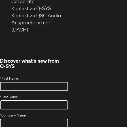
(Öffnet
Corporate
sich
Kontakt zu Q-SYS
in
(Öffnet
Kontakt zu QSC Audio
neuem
ein
Ansprechpartner
Fenster)
neues
(DACH)
Fenster)
Discover what's new from
Q-SYS
*
First Name:
*
Last Name:
*
Company Name: