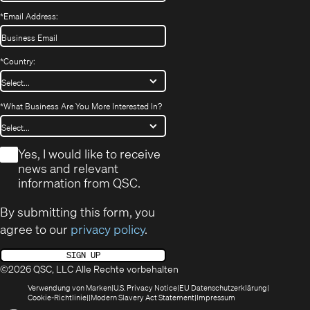
*
Email Address:
*
Country:
*
What Business Are You More Interested In?
*
Yes, I would like to receive
news and relevant
information from QSC.
By submitting this form, you
agree to our
privacy policy
.
SIGN UP
©2026 QSC, LLC Alle Rechte vorbehalten
(öffnet
(Opens
(Öffnet
Verwendung von Marken
U.S. Privacy Notice
EU Datenschutzerklärung
(öffnet
sich
in
(Opens
in
Cookie-Richtlinie
Modern Slavery Act Statement
Impressum
sich
in
new
in
neuem