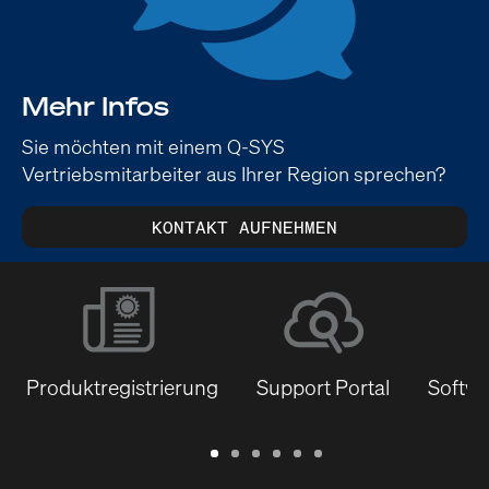
Mehr Infos
Sie möchten mit einem Q-SYS
Vertriebsmitarbeiter aus Ihrer Region sprechen?
KONTAKT AUFNEHMEN
Produktregistrierung
Support Portal
Softwa
Garantie
Support
Software
Schulungen
Dokumentenbibliothek
Q-
/
Portal
&
SYS