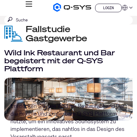
MENÜ
LOGIN
Q-
Sprache
LOGIN
SYS
SUCHE
Suche
Audio
QSYS.com (English)
Produkte
absenden
Fallstudie
India (English)
Homepage
Deutsch
Gastgewerbe
Español
Français
Wild Ink Restaurant und Bar
日本語
begeistert mit der Q-SYS
한국어
Plattform
China (中文)
Entdecken Sie, wie Wild Ink Restaurant and Bar
die flexible und skalierbare Q-SYS Plattform
nutzte, um ein innovatives Soundsystem zu
implementieren, das nahtlos in das Design des
Veranstaltungsorts passt.