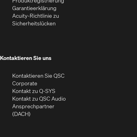
(Öffnet
sich
Fenster)
Produktregistrierung
(Öffnet
ein
in
Garantieerklärung
sich
neues
neuem
Acuity-Richtlinie zu
(Öffnet
in
Fenster)
Fenster)
Sicherheitslücken
sich
neuem
in
Fenster)
neuem
Fenster)
Kontaktieren Sie uns
Kontaktieren Sie QSC
(Öffnet
Corporate
sich
Kontakt zu Q-SYS
in
(Öffnet
Kontakt zu QSC Audio
neuem
ein
Ansprechpartner
Fenster)
neues
(DACH)
Fenster)