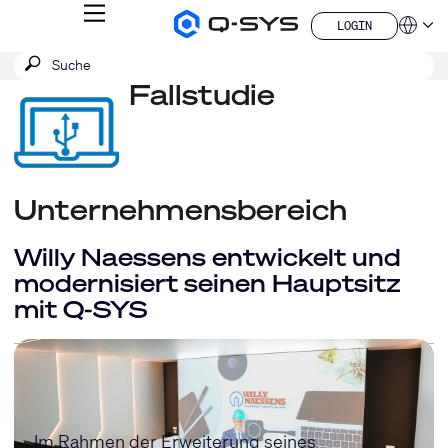
MENÜ
LOGIN
Q-
Sprache
LOGIN
SYS
SUCHE
Suche
Audio
QSYS.com (English)
Produkte
absenden
Fallstudie
India (English)
Homepage
Deutsch
Español
Français
日本語
한국어
Unternehmensbereich
China (中文)
Willy Naessens entwickelt und
modernisiert seinen Hauptsitz
mit Q-SYS
Im Rahmen der Erweiterung seines