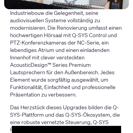
Hauptsitzes nutzte Willy Naessens
Industriebouw die Gelegenheit, seine
audiovisuellen Systeme vollständig zu
modernisieren. Die Renovierung umfasst einen
hochwertigen Hörsaal mit
Q-SYS Control
und
PTZ-Konferenzkameras der NC-Serie
, ein
lebendiges Atrium und einen einladenden
Innenhof mit clever versteckten
AcousticDesign™ Series Premium
Lautsprechern für den Außenbereich. Jedes
Element wurde sorgfältig ausgewählt, um
Funktionalität, Einfachheit und professionelle
Präsentation zu verbessern.
Das Herzstück dieses Upgrades bilden die Q-
SYS-Plattform und das Q-SYS-Ökosystem, die
eine robuste vernetzte Steuerung, Q-SYS
Reflect und flexible Audiolösungen bieten. Mit