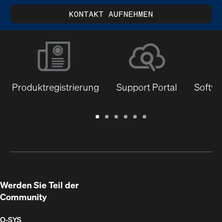
KONTAKT AUFNEHMEN
Produktregistrierung
Support Portal
Softwa
Garantie
Support
Software
Schulungen
Dokumentenbibliothek
Q-
/
Portal
&
SYS
Registrierung
Firmware
Communities
für
Entwickler
Werden Sie Teil der
Community
Q‑SYS