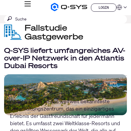
MENÜ
LOGIN
Q-
Sprache
LOGIN
SYS
SUCHE
Suche
Audio
QSYS.com (English)
Produkte
absenden
Fallstudie
India (English)
Homepage
Deutsch
Gastgewerbe
Español
Français
Q-SYS liefert umfangreiches AV-
日本語
over-IP Netzwerk in den Atlantis
한국어
Dubai Resorts
China (中文)
Atlantis Dubai ist das weltweit bekannteste
Unterhaltungszentrum, das ein einzigartiges
Erlebnis der Gastfreundschaft für jedermann
bietet. Es umfasst zwei Weltklasse-Resorts und
den größten Wasserpark der Welt, die alle auf