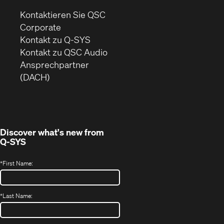
Kontaktieren Sie QSC
(Öffnet
Corporate
sich
Kontakt zu Q-SYS
in
(Öffnet
Kontakt zu QSC Audio
neuem
ein
Ansprechpartner
Fenster)
neues
(DACH)
Fenster)
Discover what's new from
Q-SYS
*
First Name:
*
Last Name: