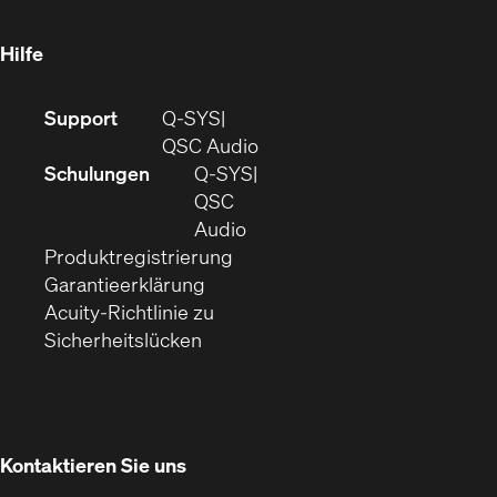
neuem
Fenster)
Hilfe
(Öffnet
Support
Q-SYS
sich
(Öffnet
QSC Audio
in
sich
Schulungen
Q‑SYS
neuem
in
QSC
Fenster)
(Öffnet
neuem
Audio
(Öffnet
sich
Fenster)
Produktregistrierung
(Öffnet
ein
in
Garantieerklärung
sich
neues
neuem
Acuity-Richtlinie zu
(Öffnet
in
Fenster)
Fenster)
Sicherheitslücken
sich
neuem
in
Fenster)
neuem
Fenster)
Kontaktieren Sie uns