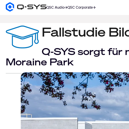
QSC Audio
QSC Corporate
Q-
SYS
SUCHE
Audio
Produkte
Fallstudie B
Homepage
Q-SYS sorgt für
Moraine Park