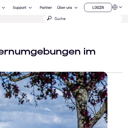
Open Ressourcen
Open Support
Open Über uns
LOGIN
Support
Partner
Über uns
Sprachen
LOGIN
Suche
QSYS.com (English)
India (English)
absenden
Deutsch
Español
Français
日本語
 Lernumgebungen im
한국어
China (中文)