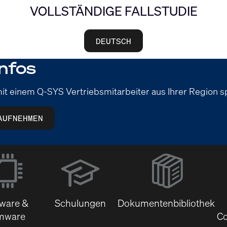
VOLLSTÄNDIGE FALLSTUDIE
DEUTSCH
nfos
it einem Q-SYS Vertriebsmitarbeiter aus Ihrer Region 
AUFNEHMEN
(Öffnet
sich
in
neuem
tware &
Schulungen
Dokumentenbibliothek
Fenster)
mware
Co