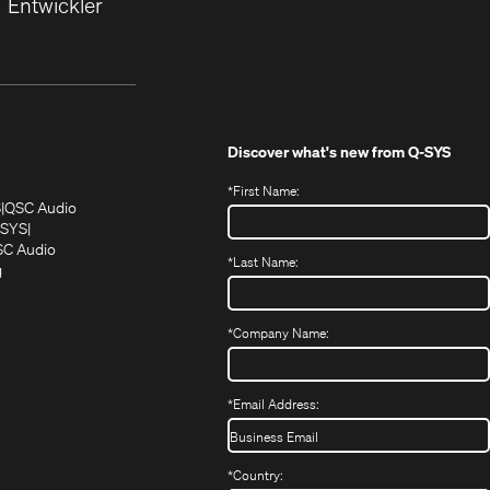
Entwickler
Discover what's new from
Q-SYS
*
First Name:
(Öffnet
(Öffnet
S
QSC Audio
sich
sich
‑SYS
in
(Öffnet
in
C Audio
*
Last Name:
neuem
(Öffnet
sich
neuem
g
ffnet
Fenster)
ein
in
Fenster)
ch
neues
neuem
fnet
Fenster)
Fenster)
*
Company Name:
h
uem
nster)
uem
*
Email Address:
nster)
*
Country: