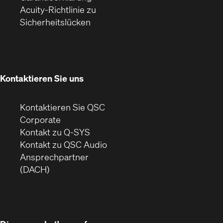
sich
neues
neuem
Acuity-Richtlinie zu
(Öffnet
in
Fenster)
Fenster)
Sicherheitslücken
sich
neuem
in
Fenster)
neuem
Fenster)
Kontaktieren Sie uns
Kontaktieren Sie QSC
(Öffnet
Corporate
sich
Kontakt zu Q-SYS
in
(Öffnet
Kontakt zu QSC Audio
neuem
ein
Ansprechpartner
Fenster)
neues
(DACH)
Fenster)