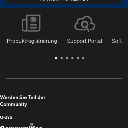
Produktregistrierung
Support Portal
Softwa
Garantie
Support
Software
Schulungen
Dokumentenbibliothek
Q-
/
Portal
&
SYS
Registrierung
Firmware
Communities
für
Entwickler
Werden Sie Teil der
Community
Q‑SYS
Q-
(Öffnet