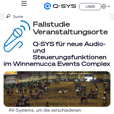
MENÜ
LOGIN
Q-
Sprache
LOGIN
SYS
SUCHE
Suche
Audio
QSYS.com (English)
Produkte
absenden
Fallstudie
India (English)
Homepage
Deutsch
Veranstaltungsorte
Español
Français
Q-SYS für neue Audio-
日本語
und
한국어
Steuerungsfunktionen
China (中文)
im Winnemucca Events Complex
Der Winnemucca Events Complex bemühte
sich um eine Modernisierung des veralteten
AV-Systems, um die verschiedenen