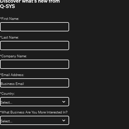
Discover what's new from
Q-SYS
*
First Name:
*
Last Name:
*
Company Name:
*
Email Address:
*
Country:
*
What Business Are You More Interested In?