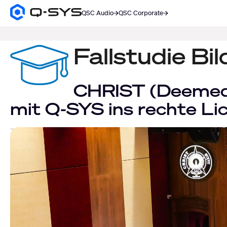
QSC Audio
QSC Corporate
Q-
SYS
SUCHE
Audio
Produkte
Fallstudie B
Homepage
CHRIST (Deemed 
mit Q-SYS ins rechte Li