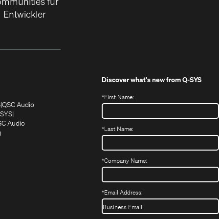
mmunities für
Entwickler
Discover what's new from
Q-SYS
*
First Name:
(Öffnet
(Öffnet
S
QSC Audio
sich
sich
‑SYS
in
(Öffnet
in
C Audio
*
Last Name:
neuem
(Öffnet
sich
neuem
g
ffnet
Fenster)
ein
in
Fenster)
ch
neues
neuem
fnet
Fenster)
Fenster)
*
Company Name:
h
uem
nster)
uem
*
Email Address:
nster)