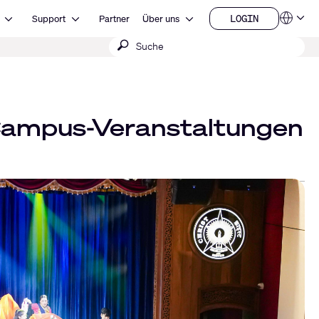
Open Ressourcen
Open Support
Open Über uns
LOGIN
Support
Partner
Über uns
Sprachen
LOGIN
Suche
QSYS.com (English)
India (English)
absenden
Deutsch
Español
Français
日本語
 Campus-Veranstaltungen
한국어
China (中文)