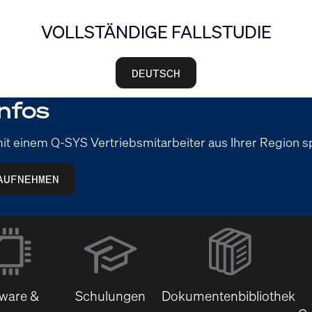
VOLLSTÄNDIGE FALLSTUDIE
DEUTSCH
nfos
it einem Q-SYS Vertriebsmitarbeiter aus Ihrer Region 
AUFNEHMEN
(Öffnet
sich
in
neuem
tware &
Schulungen
Dokumentenbibliothek
Fenster)