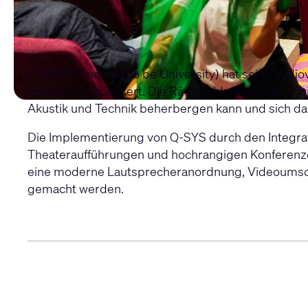
CHRIST (Deemed to be University) hat seine audiov
erheblich verbessert. Die Räumlichkeit wurden in e
Akustik und Technik beherbergen kann und sich dami
Die Implementierung von Q-SYS durch den Integrato
Theateraufführungen und hochrangigen Konferenzen 
eine moderne Lautsprecheranordnung, Videoumsch
gemacht werden.