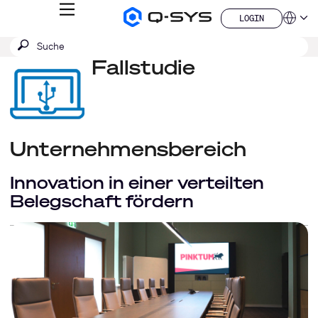
MENÜ
LOGIN
Q-
Sprache
LOGIN
SYS
SUCHE
Suche
Audio
QSYS.com (English)
Produkte
absenden
Fallstudie
India (English)
Homepage
Deutsch
Español
Français
日本語
한국어
Unternehmensbereich
China (中文)
Innovation in einer verteilten
Belegschaft fördern