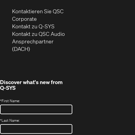
Kontaktieren Sie QSC
(Öffnet
Corporate
sich
Kontakt zu Q-SYS
in
(Öffnet
Kontakt zu QSC Audio
neuem
ein
Ansprechpartner
Fenster)
neues
(DACH)
Fenster)
Discover what's new from
Q-SYS
*
First Name:
*
Last Name: