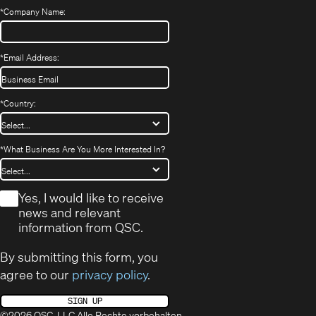
*
Company Name:
*
Email Address:
*
Country:
*
What Business Are You More Interested In?
*
Yes, I would like to receive
news and relevant
information from QSC.
By submitting this form, you
agree to our
privacy policy
.
SIGN UP
©2026 QSC, LLC Alle Rechte vorbehalten