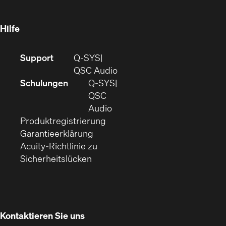
neuem
Fenster)
Hilfe
(Öffnet
Support
Q-SYS
sich
(Öffnet
QSC Audio
in
sich
Schulungen
Q‑SYS
neuem
in
QSC
Fenster)
(Öffnet
neuem
Audio
(Öffnet
sich
Fenster)
Produktregistrierung
(Öffnet
ein
in
Garantieerklärung
sich
neues
neuem
Acuity-Richtlinie zu
(Öffnet
in
Fenster)
Fenster)
Sicherheitslücken
sich
neuem
in
Fenster)
neuem
Fenster)
Kontaktieren Sie uns