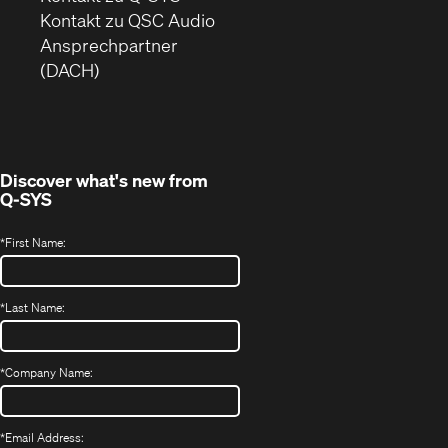
in
(Öffnet
Kontakt zu QSC Audio
neuem
ein
Ansprechpartner
Fenster)
neues
(DACH)
Fenster)
Discover what's new from
Q-SYS
*
First Name:
*
Last Name:
*
Company Name:
*
Email Address: