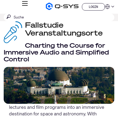
MENÜ
LOGIN
Q-
Sprache
LOGIN
SYS
SUCHE
Suche
Audio
QSYS.com (English)
Produkte
absenden
Fallstudie
India (English)
Homepage
Deutsch
Veranstaltungsorte
Español
Français
Charting the Course for
日本語
Immersive Audio and Simplified
한국어
Control
China (中文)
The Leonard Nimoy Event Horizon Theater at
Griffith Observatory transforms traditional
lectures and film programs into an immersive
destination for space and astronomy. With