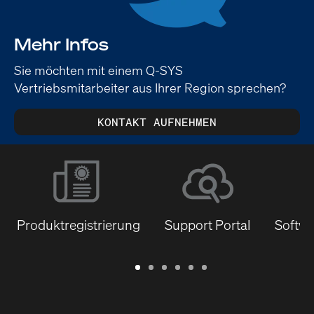
Mehr Infos
Sie möchten mit einem Q-SYS
Vertriebsmitarbeiter aus Ihrer Region sprechen?
KONTAKT AUFNEHMEN
Produktregistrierung
Support Portal
Softwa
Garantie
Support
Software
Schulungen
Dokumentenbibliothek
Q-
/
Portal
&
SYS
Registrierung
Firmware
Communities