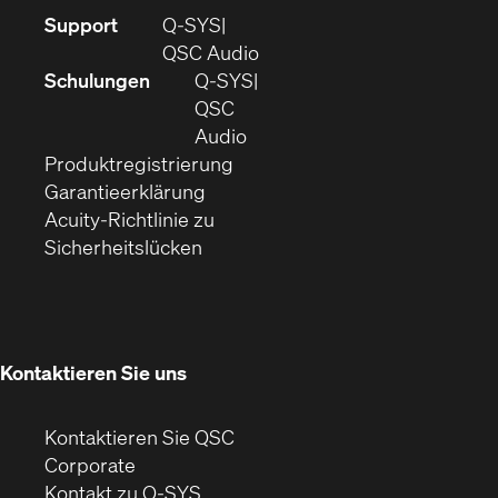
(Öffnet
Support
Q-SYS
sich
(Öffnet
QSC Audio
in
sich
Schulungen
Q‑SYS
neuem
in
QSC
Fenster)
(Öffnet
neuem
Audio
(Öffnet
sich
Fenster)
Produktregistrierung
(Öffnet
ein
in
Garantieerklärung
sich
neues
neuem
Acuity-Richtlinie zu
(Öffnet
in
Fenster)
Fenster)
Sicherheitslücken
sich
neuem
in
Fenster)
neuem
Fenster)
Kontaktieren Sie uns
Kontaktieren Sie QSC
(Öffnet
Corporate
sich
Kontakt zu Q-SYS