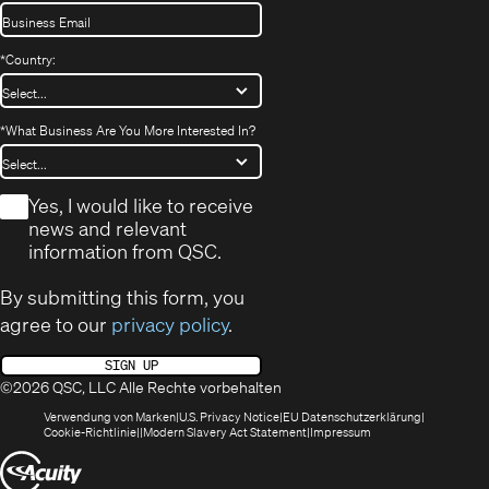
*
Country:
*
What Business Are You More Interested In?
*
Yes, I would like to receive
news and relevant
information from QSC.
By submitting this form, you
agree to our
privacy policy
.
SIGN UP
©2026 QSC, LLC Alle Rechte vorbehalten
(öffnet
(Opens
(Öffnet
Verwendung von Marken
U.S. Privacy Notice
EU Datenschutzerklärung
(öffnet
sich
in
(Opens
in
Cookie-Richtlinie
Modern Slavery Act Statement
Impressum
sich
in
new
in
neuem
(Öffnet
in
neuem
window)
new
Fenster)
neuem
Fenster)
window)
sich