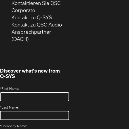
Kontaktieren Sie QSC
(Öffnet
Corporate
sich
Kontakt zu Q-SYS
in
(Öffnet
Kontakt zu QSC Audio
neuem
ein
Ansprechpartner
Fenster)
neues
(DACH)
Fenster)
Discover what's new from
Q-SYS
*
First Name:
*
Last Name:
*
Company Name: