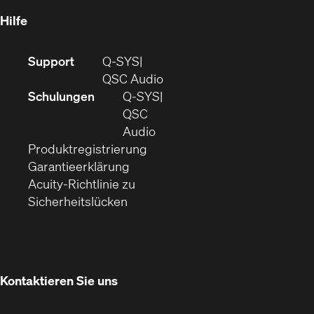
Fenster)
Hilfe
(Öffnet
Support
Q-SYS
sich
(Öffnet
QSC Audio
in
sich
Schulungen
Q‑SYS
neuem
in
QSC
Fenster)
(Öffnet
neuem
Audio
(Öffnet
sich
Fenster)
Produktregistrierung
(Öffnet
ein
in
Garantieerklärung
sich
neues
neuem
Acuity-Richtlinie zu
(Öffnet
in
Fenster)
Fenster)
Sicherheitslücken
sich
neuem
in
Fenster)
neuem
Fenster)
Kontaktieren Sie uns