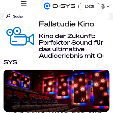
MENÜ
LOGIN
Q-
Sprache
LOGIN
SYS
SUCHE
Suche
Audio
QSYS.com (English)
Produkte
absenden
Fallstudie Kino
India (English)
Homepage
Deutsch
Español
Kino der Zukunft:
Français
Perfekter Sound für
日本語
das ultimative
한국어
Audioerlebnis mit Q-
China (中文)
SYS
In einer richtungsweisenden Zusammenarbeit
nutzt Kinopolis die fortschrittlichen
Möglichkeiten des Q-SYS Ecosystems, um das