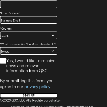
*
Email Address:
*
Country:
*
What Business Are You More Interested In?
*
Yes, I would like to receive
news and relevant
information from QSC.
By submitting this form, you
agree to our
privacy policy
.
SIGN UP
©2026 QSC, LLC Alle Rechte vorbehalten
(öffnet
(Opens
(Öffnet
Verwendung von Marken
U.S. Privacy Notice
EU Datenschutzerklärung