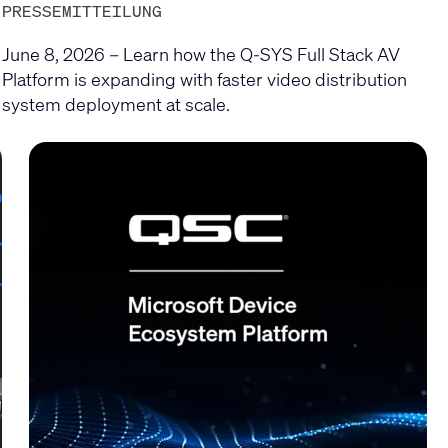
PRESSEMITTEILUNG
June 8, 2026 – Learn how the Q-SYS Full Stack AV
Platform is expanding with faster video distribution
system deployment at scale.