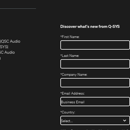
Discover what's new from
Q-SYS
*
First Name:
(Öffnet
(Öffnet
S
QSC Audio
sich
sich
‑SYS
in
(Öffnet
in
C Audio
*
Last Name:
neuem
(Öffnet
sich
neuem
g
ffnet
Fenster)
ein
in
Fenster)
ch
neues
neuem
fnet
Fenster)
Fenster)
*
Company Name:
h
uem
nster)
uem
*
Email Address:
nster)
*
Country: