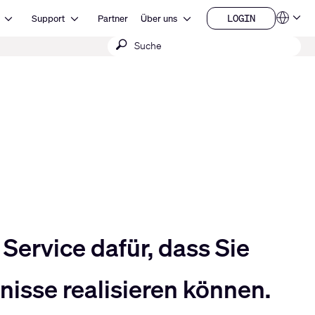
Open Ressourcen
Open Support
Open Über uns
LOGIN
Support
Partner
Über uns
Sprachen
LOGIN
Suche
QSYS.com (English)
India (English)
absenden
Deutsch
Español
Français
日本語
한국어
China (中文)
Service dafür, dass Sie
isse realisieren können.