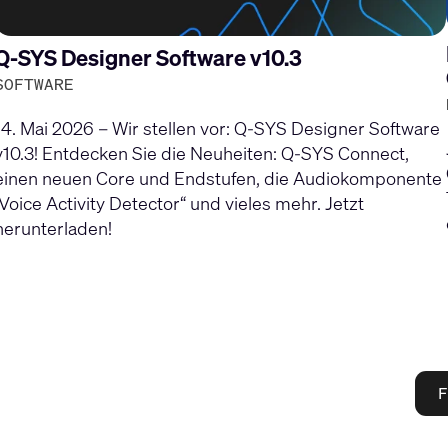
Q-SYS Designer Software v10.3
SOFTWARE
14. Mai 2026 – Wir stellen vor: Q-SYS Designer Software
v10.3! Entdecken Sie die Neuheiten: Q-SYS Connect,
einen neuen Core und Endstufen, die Audiokomponente
„Voice Activity Detector“ und vieles mehr. Jetzt
herunterladen!