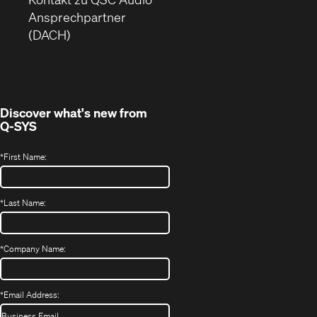
neuem
ein
Ansprechpartner
Fenster)
neues
(DACH)
Fenster)
Discover what's new from
Q-SYS
*
First Name:
*
Last Name:
*
Company Name:
*
Email Address: