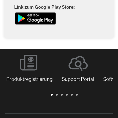
Link zum Google Play Store:
Produktregistrierung
Support Portal
Softwa
Garantie
Support
Software
Schulungen
Dokumentenbibliothek
Q-
/
Portal
&
SYS
Registrierung
Firmware
Communities
für