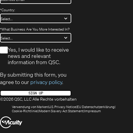
*
Country:
*
What Business Are You More Interested In?
*
Yes, I would like to receive
news and relevant
information from QSC.
By submitting this form, you
agree to our
privacy policy
.
SIGN UP
©2026 QSC, LLC Alle Rechte vorbehalten
(öffnet
(Opens
(Öffnet
Verwendung von Marken
U.S. Privacy Notice
EU Datenschutzerklärung
(öffnet
sich
in
(Opens
in
Cookie-Richtlinie
Modern Slavery Act Statement
Impressum
sich
in
new
in
neuem
(Öffnet
in
neuem
window)
new
Fenster)
neuem
Fenster)
window)
sich
Fenster)
in