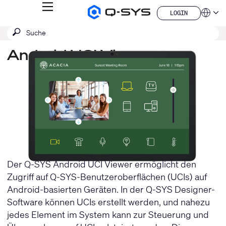
MENÜ
LOGIN
Q-
Sprache
LOGIN
SYS
SUCHE
Suche
Audio
QSYS.com (English)
Produkte
absenden
India (English)
Homepage
Android UCI Viewer
Deutsch
Español
Français
日本語
한국어
China (中文)
Der Q-SYS Android UCI Viewer ermöglicht den
Zugriff auf Q-SYS-Benutzeroberflächen (UCIs) auf
Android-basierten Geräten. In der Q-SYS Designer-
Software können UCIs erstellt werden, und nahezu
jedes Element im System kann zur Steuerung und