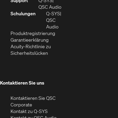
Support
Q-SYS
sich
(Öffnet
QSC Audio
in
sich
Schulungen
Q‑SYS
neuem
in
QSC
Fenster)
(Öffnet
neuem
Audio
(Öffnet
sich
Fenster)
Produktregistrierung
(Öffnet
ein
in
Garantieerklärung
sich
neues
neuem
Acuity-Richtlinie zu
(Öffnet
in
Fenster)
Fenster)
Sicherheitslücken
sich
neuem
in
Fenster)
neuem
Fenster)
Kontaktieren Sie uns
Kontaktieren Sie QSC
(Öffnet
Corporate
sich
Kontakt zu Q-SYS
in
(Öffnet
Kontakt zu QSC Audio