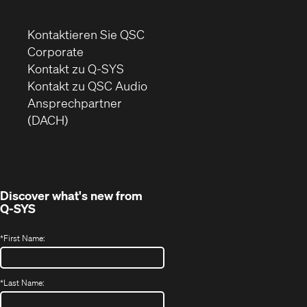
Kontaktieren Sie QSC
(Öffnet
Corporate
sich
Kontakt zu Q-SYS
in
(Öffnet
Kontakt zu QSC Audio
neuem
ein
Ansprechpartner
Fenster)
neues
(DACH)
Fenster)
Discover what's new from
Q-SYS
*
First Name:
*
Last Name: