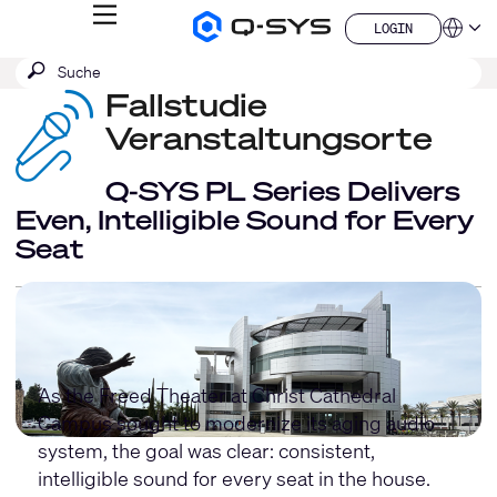
MENÜ
LOGIN
Q-
Sprache
LOGIN
SYS
SUCHE
Suche
Audio
QSYS.com (English)
Produkte
absenden
Fallstudie
India (English)
Homepage
Deutsch
Veranstaltungsorte
Español
Français
Q-SYS PL Series Delivers
日本語
Even, Intelligible Sound for Every
한국어
Seat
China (中文)
As the Freed Theater at Christ Cathedral
Campus sought to modernize its aging audio
system, the goal was clear: consistent,
intelligible sound for every seat in the house.