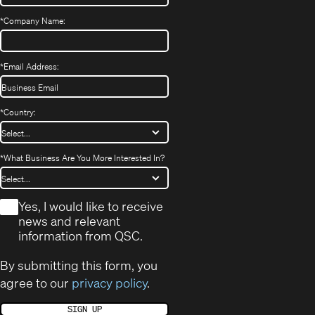
*
Company Name:
*
Email Address:
*
Country:
*
What Business Are You More Interested In?
*
Yes, I would like to receive
news and relevant
information from QSC.
By submitting this form, you
agree to our
privacy policy
.
SIGN UP