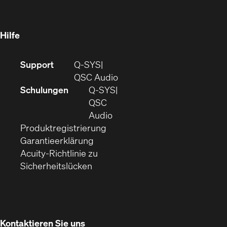
in
Fenster)
Fenster)
neuem
Fenster)
Hilfe
(Öffnet
Support
Q-SYS
sich
(Öffnet
QSC Audio
in
sich
Schulungen
Q‑SYS
neuem
in
QSC
Fenster)
(Öffnet
neuem
Audio
(Öffnet
sich
Fenster)
Produktregistrierung
(Öffnet
ein
in
Garantieerklärung
sich
neues
neuem
Acuity-Richtlinie zu
(Öffnet
in
Fenster)
Fenster)
Sicherheitslücken
sich
neuem
in
Fenster)
neuem
Fenster)
Kontaktieren Sie uns