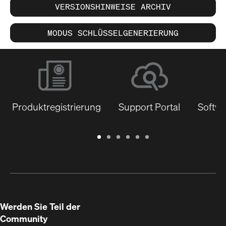
VERSIONSHINWEISE ARCHIV
MODUS SCHLÜSSELGENERIERUNG
Produktregistrierung
Support Portal
Softwa
Garantie
Support
Software
Schulungen
Dokumentenbibliothek
Q-
/
Portal
&
SYS
Registrierung
Firmware
Communities
für
Entwickler
Werden Sie Teil der
Community