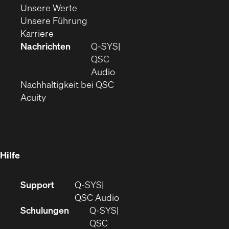
(Öffnet
sich
in
Unsere Werte
sich
in
(Öffnet
neuem
Unsere Führung
(Öffnet
in
neuem
ein
Fenster)
Karriere
sich
neuem
Fenster)
neues
Nachrichten
Q‑SYS
in
Fenster)
Fenster)
QSC
neuem
(Öffnet
Audio
Fenster)
(Öffnet
sich
Nachhaltigkeit bei QSC
(Öffnet
in
in
Acuity
sich
neuem
neuem
in
Fenster)
Fenster)
neuem
Fenster)
Hilfe
(Öffnet
Support
Q-SYS
sich
(Öffnet
QSC Audio
in
sich
Schulungen
Q‑SYS
neuem
in
QSC