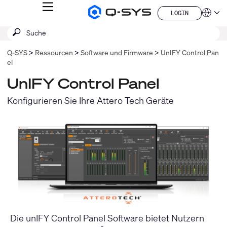
MENÜ
LOGIN
Q-
Sprache
LOGIN
SYS
SUCHE
Suche
Audio
QSYS.com (English)
Produkte
absenden
India (English)
Homepage
Q‑SYS
Ressourcen
Software und Firmware
UnIFY Control Pan
Deutsch
el
Español
Français
UnIFY Control Panel
日本語
Konfigurieren Sie Ihre Attero Tech Geräte
한국어
China (中文)
Die unIFY Control Panel Software bietet Nutzern