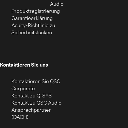
Fenster)
(Öffnet
neuem
Audio
(Öffnet
sich
Fenster)
Produktregistrierung
(Öffnet
ein
in
Garantieerklärung
sich
neues
neuem
Acuity-Richtlinie zu
(Öffnet
in
Fenster)
Fenster)
Sicherheitslücken
sich
neuem
in
Fenster)
neuem
Fenster)
Kontaktieren Sie uns
Kontaktieren Sie QSC
(Öffnet
Corporate
sich
Kontakt zu Q-SYS
in
(Öffnet
Kontakt zu QSC Audio
neuem
ein
Ansprechpartner
Fenster)
neues
(DACH)
Fenster)