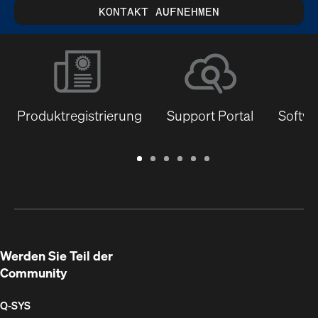
KONTAKT AUFNEHMEN
Produktregistrierung
Support Portal
Softwa
Garantie
Support
Software
Schulungen
Dokumentenbibliothek
Q-
/
Portal
&
SYS
Registrierung
Firmware
Communities
für
Entwickler
Werden Sie Teil der
Community
Q‑SYS