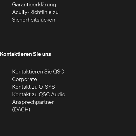
(Öffnet
ein
in
Garantieerklärung
sich
neues
neuem
Acuity-Richtlinie zu
(Öffnet
in
Fenster)
Fenster)
Sicherheitslücken
sich
neuem
in
Fenster)
neuem
Fenster)
Kontaktieren Sie uns
Kontaktieren Sie QSC
(Öffnet
Corporate
sich
Kontakt zu Q-SYS
in
(Öffnet
Kontakt zu QSC Audio
neuem
ein
Ansprechpartner
Fenster)
neues
(DACH)
Fenster)