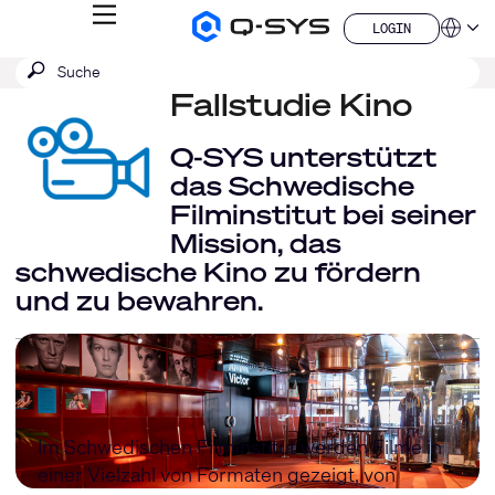
MENÜ
LOGIN
Q-
Sprache
LOGIN
SYS
SUCHE
Suche
Audio
QSYS.com (English)
Produkte
absenden
Fallstudie Kino
India (English)
Homepage
Deutsch
Español
Q-SYS unterstützt
Français
das Schwedische
日本語
Filminstitut bei seiner
한국어
Mission, das
China (中文)
schwedische Kino zu fördern
und zu bewahren.
Im Schwedischen Filminstitut werden Filme in
einer Vielzahl von Formaten gezeigt, von