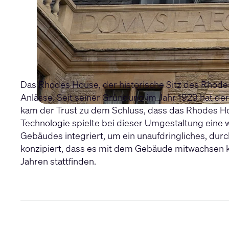
Das Rhodes House, der historische Sitz des Rhode
Anlässe. Seit seiner Gründung im Jahr 1929 hat der
kam der Trust zu dem Schluss, dass das Rhodes Ho
Technologie spielte bei dieser Umgestaltung eine w
Gebäudes integriert, um ein unaufdringliches, dur
konzipiert, dass es mit dem Gebäude mitwachsen ka
Jahren stattfinden.