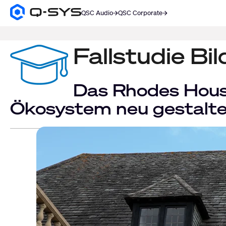
QSC Audio
QSC Corporate
Q-
SYS
SUCHE
Audio
Produkte
Fallstudie B
Homepage
Das Rhodes House
Ökosystem neu gestaltet,