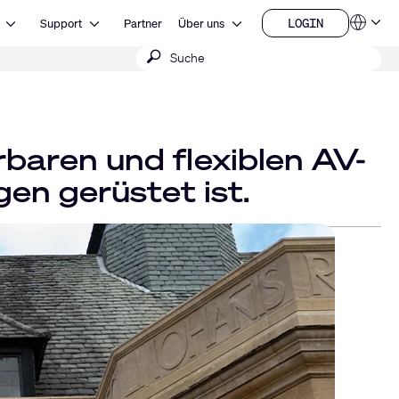
Open Ressourcen
Open Support
Open Über uns
LOGIN
Support
Partner
Über uns
Sprachen
LOGIN
Suche
QSYS.com (English)
India (English)
absenden
Deutsch
Español
Français
日本語
baren und flexiblen AV-
한국어
China (中文)
en gerüstet ist.