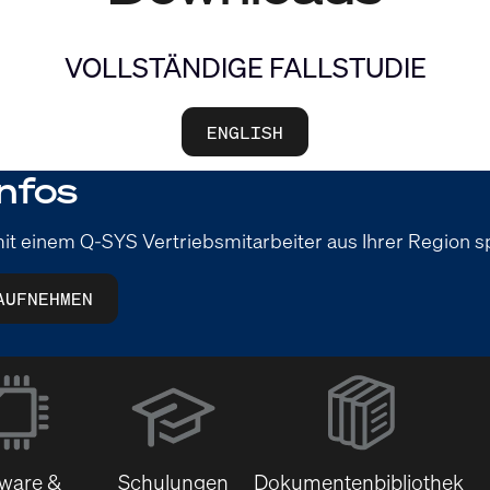
VOLLSTÄNDIGE FALLSTUDIE
ENGLISH
nfos
it einem Q-SYS Vertriebsmitarbeiter aus Ihrer Region 
AUFNEHMEN
(Öffnet
sich
in
neuem
tware &
Schulungen
Dokumentenbibliothek
Fenster)