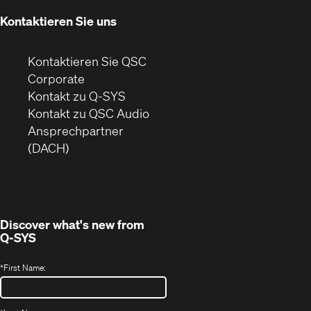
Fenster)
Kontaktieren Sie uns
Kontaktieren Sie QSC
(Öffnet
Corporate
sich
Kontakt zu Q-SYS
in
(Öffnet
Kontakt zu QSC Audio
neuem
ein
Ansprechpartner
Fenster)
neues
(DACH)
Fenster)
Discover what's new from
Q-SYS
*
First Name: