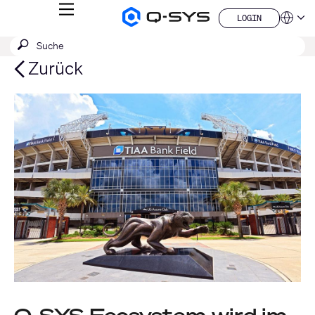
MENÜ
LOGIN
Q-
Sprache
LOGIN
SYS
SUCHE
Suche
Audio
QSYS.com (English)
Produkte
absenden
India (English)
Zurück
Homepage
Deutsch
Español
Français
日本語
한국어
China (中文)