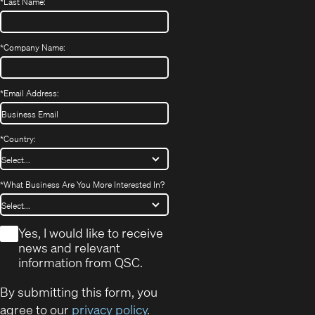
*
Last Name:
*
Company Name:
*
Email Address:
*
Country:
*
What Business Are You More Interested In?
*
Yes, I would like to receive
news and relevant
information from QSC.
By submitting this form, you
agree to our
privacy policy
.