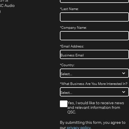
in
(Öffnet
in
C Audio
*
Last Name:
neuem
(Öffnet
sich
neuem
g
ffnet
Fenster)
ein
in
Fenster)
ch
neues
neuem
fnet
Fenster)
Fenster)
*
Company Name:
h
uem
nster)
uem
*
Email Address:
nster)
*
Country:
*
What Business Are You More Interested In?
*
Yes, I would like to receive news
and relevant information from
QSC.
By submitting this form, you agree to
our
privacy policy
.