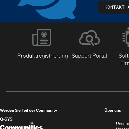
KONTAKT 
Produktregistrierung
Support Portal
Sof
Fir
(Öff
Werden Sie Teil der Community
Über uns
in
Q‑SYS
Unsere
neu
Q-
(Öffnet
Unsere