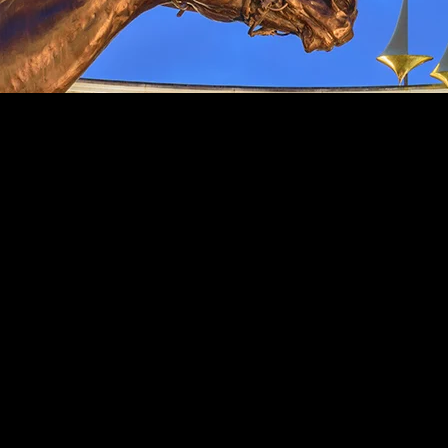
dem Integrationspartner Alpha Video und Q-SYS Professi
dernisierung eines riesigen Areals mit vielfältigen dyn