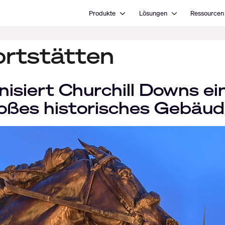
Open Produkte
Open Lösungen
Produkte
Lösungen
Ressourcen
ortstätten
isiert Churchill Downs e
ßes historisches Gebäud