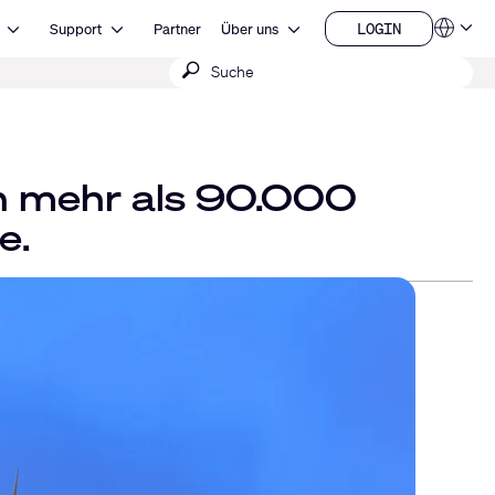
Open Ressourcen
Open Support
Open Über uns
LOGIN
Support
Partner
Über uns
Sprachen
LOGIN
Suche
QSYS.com (English)
India (English)
absenden
Deutsch
Español
Français
日本語
in mehr als 90.000
한국어
China (中文)
e.