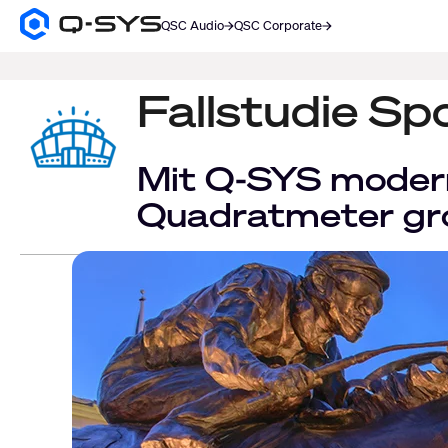
QSC Audio
QSC Corporate
Q-
SYS
SUCHE
Audio
Produkte
Fallstudie Sp
Homepage
Mit Q-SYS modern
Quadratmeter gro