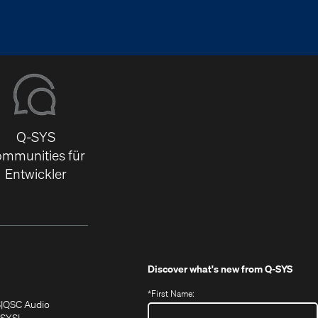
Q-SYS
mmunities für
Entwickler
Discover what's new from
Q-SYS
*
First Name:
(Öffnet
(Öffnet
S
QSC Audio
sich
sich
‑SYS