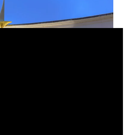
onal Services (derzeit nur in den USA verfügbar)
amischen Anforderungen.