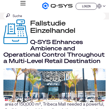
MENÜ
LOGIN
Q-
Sprache
LOGIN
SYS
SUCHE
Suche
Audio
QSYS.com (English)
Produkte
absenden
Fallstudie
India (English)
Homepage
Deutsch
Einzelhandel
Español
Français
Q-SYS Enhances
日本語
Ambience and
한국어
Operational Control Throughout
China (中文)
a Multi‑Level Retail Destination
With 40+ restaurants, 200+ shops, and an internal
area of 150,000 m², Tribeca Mall needed a powerful,