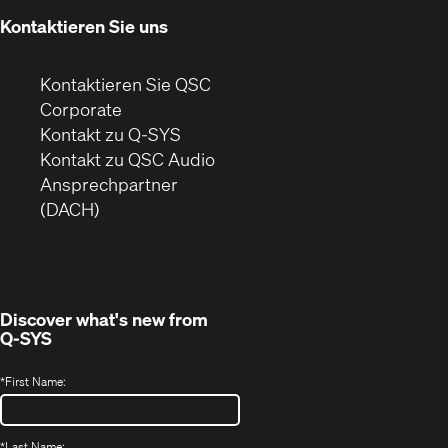
Fenster)
Kontaktieren Sie uns
Kontaktieren Sie QSC
(Öffnet
Corporate
sich
Kontakt zu Q-SYS
in
(Öffnet
Kontakt zu QSC Audio
neuem
ein
Ansprechpartner
Fenster)
neues
(DACH)
Fenster)
Discover what's new from
Q-SYS
*
First Name:
*
Last Name: