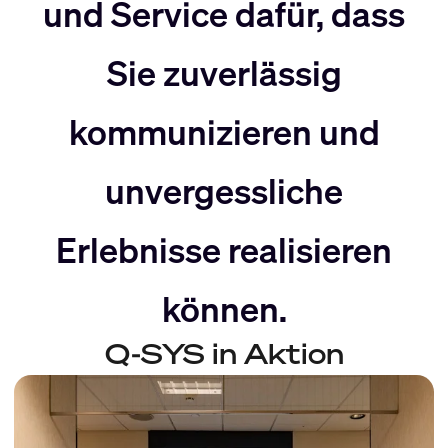
nach
Rechts
und Service dafür, dass
Sie zuverlässig
Links
bewegen
kommunizieren und
bewegen
unvergessliche
Erlebnisse realisieren
können.
Q-SYS in Aktion