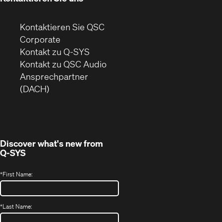
Kontaktieren Sie QSC
(Öffnet
Corporate
sich
Kontakt zu Q-SYS
in
(Öffnet
Kontakt zu QSC Audio
neuem
ein
Ansprechpartner
Fenster)
neues
(DACH)
Fenster)
Discover what's new from
Q-SYS
*
First Name:
*
Last Name: