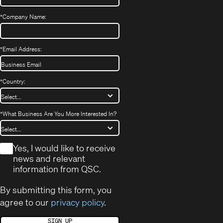
*
Company Name:
*
Email Address:
*
Country:
*
What Business Are You More Interested In?
*
Yes, I would like to receive
news and relevant
information from QSC.
By submitting this form, you
agree to our
privacy policy
.
SIGN UP