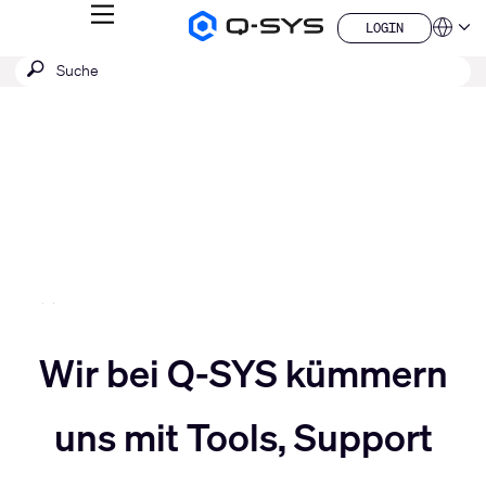
MENÜ
LOGIN
Q-
Sprache
LOGIN
SYS
SUCHE
Suche
Audio
QSYS.com (English)
Produkte
absenden
India (English)
Aktuelle
Homepage
Deutsch
Folie:
Español
3
Français
日本語
/
한국어
5
China (中文)
Slider
Wir bei Q-SYS kümmern
Slider
nach
uns mit Tools, Support